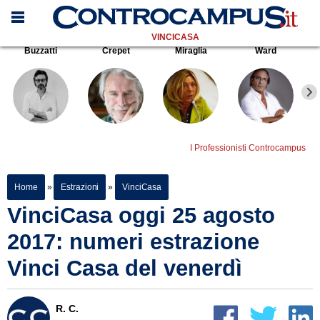
VINCICASA
Buzzatti
Crepet
Miraglia
Ward
I Professionisti Controcampus
Home
»
Estrazioni
»
VinciCasa
VinciCasa oggi 25 agosto
2017: numeri estrazione
Vinci Casa del venerdì
R. C.