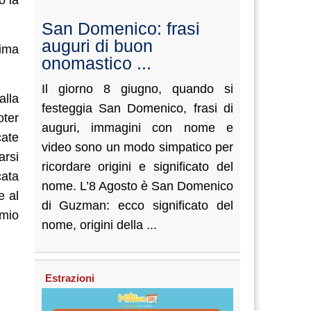
San Domenico: frasi
auguri di buon
rima
onomastico ...
Il giorno 8 giugno, quando si
lla
festeggia San Domenico, frasi di
oter
auguri, immagini con nome e
cate
video sono un modo simpatico per
arsi
ricordare origini e significato del
cata
nome. L’8 Agosto è San Domenico
e al
di Guzman: ecco significato del
emio
nome, origini della ...
Estrazioni