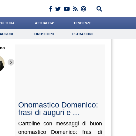
CULTURA
ATTUALITA’
TENDENZE
AUGURI
OROSCOPO
ESTRAZIONI
Auguri
Oroscopo
Estrazioni
ino
iornalista
Meoli
Napolitani
Lavoro
Cacciatore
Psicologia
Paleari
Antonucci
di Ges
Onomastico Domenico:
frasi di auguri e ...
Cartoline con messaggi di buon
onomastico Domenico: frasi di