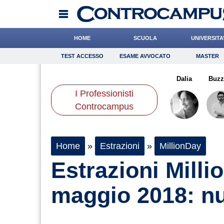
HOME
SCUOLA
UNIVERSITA
TEST ACCESSO
ESAME AVVOCATO
MASTER
TEST ACCESSO
Esame Avvocato
Master
anni
Boschetti
Gnudi
Onomastico
Valorzi
Bricolage
Romano
Dalia
Consigli
Buzz
I Professionisti
Scienze
Controcampus
Home
»
Estrazioni
»
MillionDay
Estrazioni Milli
maggio 2018: nu