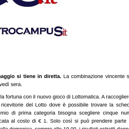
aggio si tiene in diretta.
La combinazione vincente s
ovedì sera.
e la fortuna con il nuovo gioco di Lottomatica. A raccoglier
icevitorie del Lotto dove è possibile trovare la sche
remio di prima categoria bisogna scegliere cinque nu
cata al costo di € 1. Solo così si può prendere parte 
 alla domenica, sempre alle 19.00, i risultati estratti dann