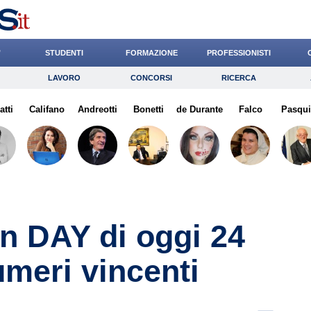
’
STUDENTI
FORMAZIONE
PROFESSIONISTI
LAVORO
CONCORSI
RICERCA
Lavoro
Concorsi
Ricerca
atti
Califano
Risparmio
Andreotti
Bonetti
Diritto
de Durante
Economia
Falco
Pasqu
G
on DAY di oggi 24
meri vincenti