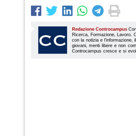
Redazione Controcampus
Controcampus è Il magazine più letto dai giovani su: Scuola, Università, Ricerca, Formazione, Lavoro. Controcampus nasce nell’ottobre 2001 con la missione di affiancare con la notizia e l’informazione, il mondo dell’istruzione e dell’università. Il suo cuore pulsante sono i giovani, menti libere e non compromesse da nessun interesse di parte. Il progetto è ambizioso e Controcampus cresce e si evolve arricchendo il proprio staff con nuovi giovani vogliosi di essere protagonisti in un’avventura editoriale. Aumentano e si perfezionano le competenze e le professionalità di ognuno. Questo porta Controcam