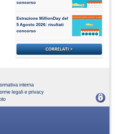
concorso
Estrazione MillionDay del
5 Agosto 2026: risultati
concorso
ormativa interna
orme legali e privacy
oto