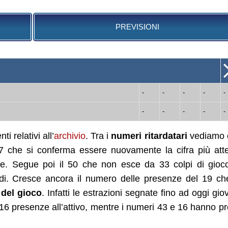
PREVISIONI
-
-
-
-
-
-
-
-
-
-
i relativi all’
archivio
. Tra i
numeri ritardatari
vediamo 
17 che si conferma essere nuovamente la cifra più att
e. Segue poi il 50 che non esce da 33 colpi di gioco
rdi. Cresce ancora il numero delle presenze del 19 ch
 del gioco
. Infatti le estrazioni segnate fino ad oggi gio
6 presenze all’attivo, mentre i numeri 43 e 16 hanno p