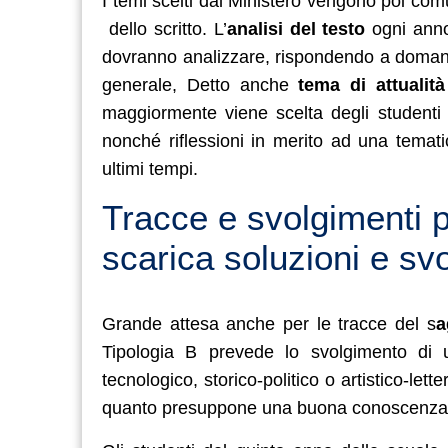
I temi scelti dal Ministero vengono poi comu
dello scritto. L’
analisi del testo
ogni anno
dovranno analizzare, rispondendo a domande
generale, Detto anche
tema di attualità
maggiormente viene scelta degli studenti 
nonché riflessioni in merito ad una temati
ultimi tempi.
Tracce e svolgimenti p
scarica soluzioni e sv
Grande attesa anche per le tracce del s
a
Tipologia B prevede lo svolgimento di u
tecnologico, storico-politico o artistico-letter
quanto presuppone una buona conoscenza d