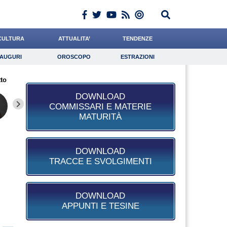
CULTURA
ATTUALITA’
TENDENZE
AUGURI
OROSCOPO
ESTRAZIONI
Auguri
Oroscopo
Estrazioni
to
iornalista
Ward
Ferrante
Lavoro
Buzzatti
Psicologia
Califano
Falco
De Leo
DOWNLOAD
COMMISSARI E MATERIE
MATURITÀ
DOWNLOAD
TRACCE E SVOLGIMENTI
DOWNLOAD
APPUNTI E TESINE