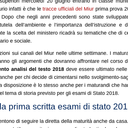
 superiori mercoledì 20 giugno entrano in classe munit
rio infatti è che le
tracce ufficiali del Miur
prima prova 2
. Dopo che negli anni precedenti sono state sviluppat
utela dell’ambiente e l’importanza dell’istruzione e d
 la scelta del ministero ricadrà su tematiche che di c
ario e sociale.
zioni sui canali del Miur nelle ultime settimane. I matur
ranno gli argomenti che dovranno affrontare nel corso d
to analisi del testo 2018
deve essere ultimato nelle
 anche per chi decide di cimentarsi nello svolgimento-sa
o a disposizione è lo stesso anche per i maturandi che h
del tema di storia previsto per gli esami di Stato 2018.
la prima scritta esami di stato 20
ntono di seguire la diretta della maturità anche da casa