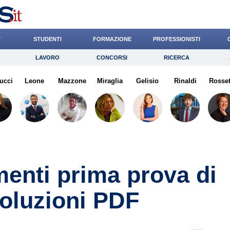
’
STUDENTI
FORMAZIONE
PROFESSIONISTI
LAVORO
CONCORSI
RICERCA
Lavoro
Concorsi
Ricerca
ucci
Leone
Risparmio
Mazzone
Miraglia
Diritto
Gelisio
Economia
Rinaldi
Rosset
G
menti prima prova di
soluzioni PDF