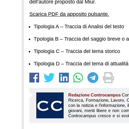
dell’autore proposto dal Miur.
Scarica PDF da apposito pulsante.
Tipologia A – Traccia di Analisi del testo
Tpologia B – Traccia del saggio breve o ar
Tipologia C – Traccia del tema storico
Tipologia D – Traccia del tema di attualità
Redazione Controcampus
Controcampus è Il magazine più letto dai giovani su: Scuola, Università, Ricerca, Formazione, Lavoro. Controcampus nasce nell’ottobre 2001 con la missione di affiancare con la notizia e l’informazione, il mondo dell’istruzione e dell’università. Il suo cuore pulsante sono i giovani, menti libere e non compromesse da nessun interesse di parte. Il progetto è ambizioso e Controcampus cresce e si evolve arricchendo il proprio staff con nuovi giovani vogliosi di essere protagonisti in un’avventura editoriale. Aumentano e si perfezionano le competenze e le professionalità di ognuno. Questo porta Controcam