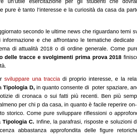
e un’utile esercitazione per gli studenti che dovr
 pure è tanto l’interesse e la curiosità da casa da part
aggiornato secondo le ultime news che riguardano temi sv
 di informazione e che affrontano le tematiche dedicate 
tema di attualità 2018 o di ordine generale. Come pur
o delle tracce e svolgimenti prima prova 2018
finis
tà.
er
sviluppare una traccia
di proprio interesse, e la rela
ia
Tipologia D,
in quanto consente di poter spaziare, a
tizie di cronaca o sui fatti più recenti. Ben più semp
almeno per chi p da casa, in quanto è facile reperire on-
tto storico. Come pure sviluppare riflessioni o approfon
ia
Tipologia C.
Infine, la parafrasi, risposte e soluzioni d
enza abbastanza approfondita delle figure retorich