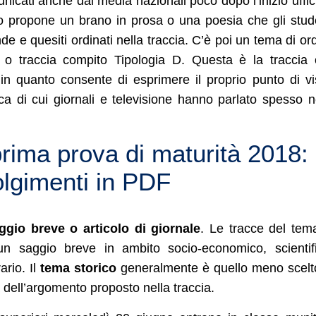
nicati anche dai media nazionali poco dopo l’inizio uffic
 propone un brano in prosa o una poesia che gli stud
 e quesiti ordinati nella traccia. C’è poi un tema di or
o traccia compito Tipologia D. Questa è la traccia
in quanto consente di esprimere il proprio punto di vi
ca di cui giornali e televisione hanno parlato spesso n
rima prova di maturità 2018:
olgimenti in PDF
ggio breve o articolo di giornale
. Le tracce del tem
n saggio breve in ambito socio-economico, scientif
ario. Il
tema storico
generalmente è quello meno scelt
ell’argomento proposto nella traccia.