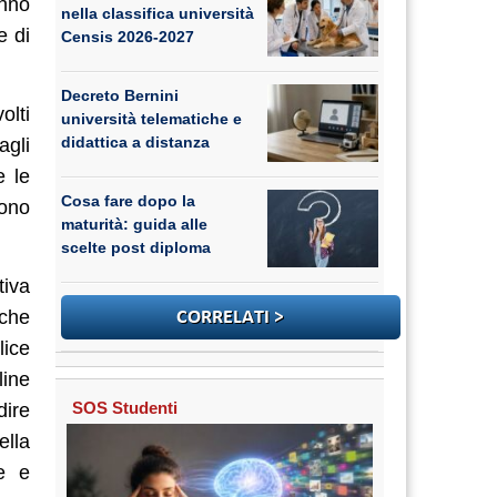
anno
nella classifica università
e di
Censis 2026-2027
Decreto Bernini
olti
università telematiche e
didattica a distanza
agli
e le
Cosa fare dopo la
cono
maturità: guida alle
scelte post diploma
tiva
nche
lice
line
SOS Studenti
dire
ella
e e