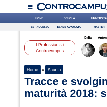
HOME
SCUOLA
UNIVERSITA
TEST ACCESSO
ESAME AVVOCATO
MASTER
TEST ACCESSO
Esame Avvocato
Master
zzone
Romano
Quarta
Onomastico
Carfagna
Bricolage
Crepet
Dalia
Consigli
Anton
I Professionisti
Scienze
Controcampus
Home
»
Scuola
Tracce e svolgi
maturità 2018: 