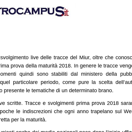
volgimento live delle tracce del Miur, oltre che conos
 prima prova della maturità 2018. In genere le tracce ven
omenti quindi sono stabiliti dal ministero della pubb
 quel particolare periodo, come pure la scelta dell’au
ndo presente le tematiche di un determinato brano.
ove scritte. Tracce e svolgimenti prima prova 2018 sar
no poche le indiscrezioni che ogni anno trapelano sul W
etta per la maturità.