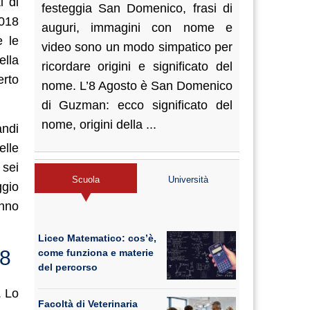
i di
festeggia San Domenico, frasi di
018
auguri, immagini con nome e
e le
video sono un modo simpatico per
ella
ricordare origini e significato del
erto
nome. L’8 Agosto è San Domenico
di Guzman: ecco significato del
nome, origini della ...
andi
elle
 sei
Scuola
Università
ggio
anno
Liceo Matematico: cos’è,
18
come funziona e materie
del percorso
. Lo
Facoltà di Veterinaria