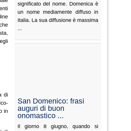
iale
significato del nome. Domenica è
enti
un nome mediamente diffuso in
dine
Italia. La sua diffusione è massima
 che
...
sta,
egli
a di
San Domenico: frasi
ico-
auguri di buon
o in
onomastico ...
Il giorno 8 giugno, quando si