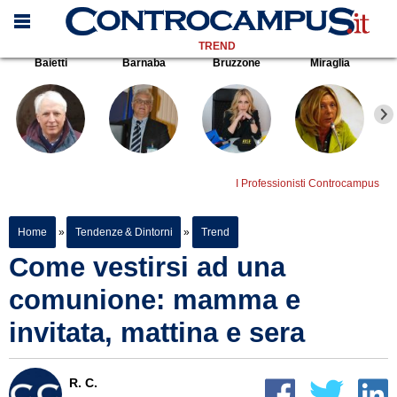
TREND
Baietti
Barnaba
Bruzzone
Miraglia
I Professionisti Controcampus
Home
»
Tendenze & Dintorni
»
Trend
Come vestirsi ad una
comunione: mamma e
invitata, mattina e sera
R. C.