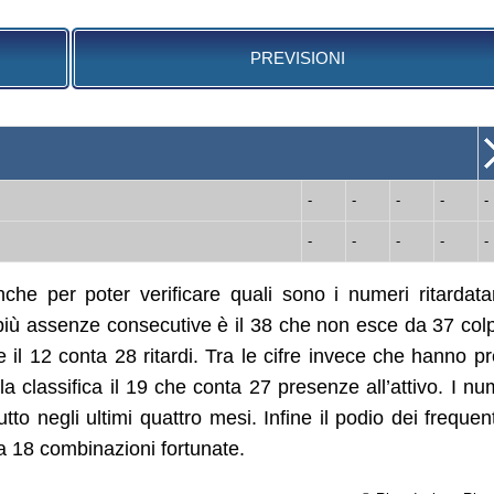
PREVISIONI
-
-
-
-
-
-
-
-
-
-
che per poter verificare quali sono i numeri ritardata
iù assenze consecutive è il 38 che non esce da 37 colp
l 12 conta 28 ritardi. Tra le cifre invece che hanno p
a classifica il 19 che conta 27 presenze all’attivo. I nu
utto negli ultimi quattro mesi. Infine il podio dei frequent
a 18 combinazioni fortunate.