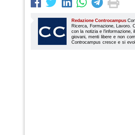
Redazione Controcampus
Controcampus è Il magazine più letto dai giovani su: Scuola, Università, Ricerca, Formazione, Lavoro. Controcampus nasce nell’ottobre 2001 con la missione di affiancare con la notizia e l’informazione, il mondo dell’istruzione e dell’università. Il suo cuore pulsante sono i giovani, menti libere e non compromesse da nessun interesse di parte. Il progetto è ambizioso e Controcampus cresce e si evolve arricchendo il proprio staff con nuovi giovani vogliosi di essere protagonisti in un’avventura editoriale. Aumentano e si perfezionano le competenze e le professionalità di ognuno. Questo porta Controcam