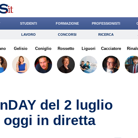
’
STUDENTI
FORMAZIONE
PROFESSIONISTI
LAVORO
CONCORSI
RICERCA
Lavoro
Concorsi
Ricerca
fano
Gelisio
Risparmio
Coniglio
Rossetto
Diritto
Liguori
Economia
Cacciatore
Rinal
G
onDAY del 2 luglio
i oggi in diretta