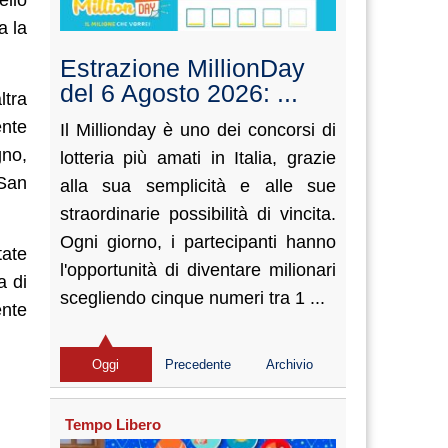
a la
Estrazione MillionDay
del 6 Agosto 2026: ...
ltra
ente
Il Millionday è uno dei concorsi di
no,
lotteria più amati in Italia, grazie
 San
alla sua semplicità e alle sue
straordinarie possibilità di vincita.
Ogni giorno, i partecipanti hanno
tate
l'opportunità di diventare milionari
a di
scegliendo cinque numeri tra 1 ...
ente
Oggi
Precedente
Archivio
Tempo Libero