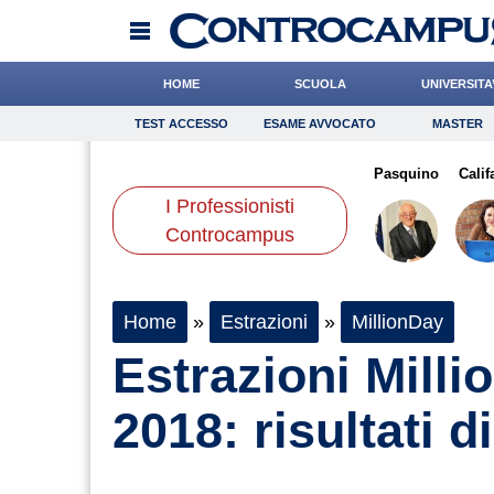
HOME
SCUOLA
UNIVERSITA
TEST ACCESSO
ESAME AVVOCATO
MASTER
TEST ACCESSO
Esame Avvocato
Master
orza
Miraglia
Paleari
Onomastico
De Leo
Bricolage
Grassotti
Pasquino
Consigli
Cali
I Professionisti
Scienze
Controcampus
Home
»
Estrazioni
»
MillionDay
Estrazioni Milli
2018: risultati d