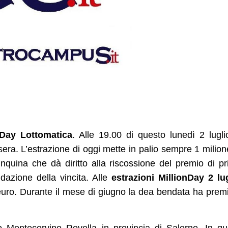
 Day Lottomatica
. Alle 19.00 di questo lunedì 2 lugli
era. L’estrazione di oggi mette in palio sempre 1 milion
nquina che dà diritto alla riscossione del premio di p
uidazione della vincita. Alle
estrazioni MillionDay 2 lu
 euro. Durante il mese di giugno la dea bendata ha prem
o Montecorvino Rovella in provincia di Salerno. In qu