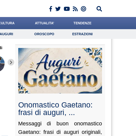
CULTURA
ATTUALITA’
TENDENZE
AUGURI
OROSCOPO
ESTRAZIONI
Auguri
Oroscopo
Estrazioni
di
iornalista
Baietti
Falco
Lavoro
de Durante
Psicologia
Bruzzone
Buzzatti
Valorzi
Onomastico Gaetano:
frasi di auguri, ...
Messaggi di buon onomastico
Gaetano: frasi di auguri originali,