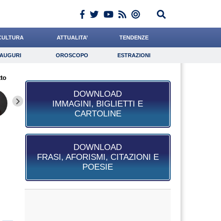
CULTURA
ATTUALITA’
TENDENZE
AUGURI
OROSCOPO
ESTRAZIONI
Auguri
Oroscopo
Estrazioni
to
iornalista
di Geso
Paleari
Lavoro
Crepet
Psicologia
Bruzzone
Antonucci
Cocchi
DOWNLOAD
IMMAGINI, BIGLIETTI E
CARTOLINE
DOWNLOAD
FRASI, AFORISMI, CITAZIONI E
POESIE