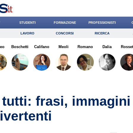
’
STUDENTI
FORMAZIONE
PROFESSIONISTI
LAVORO
CONCORSI
RICERCA
Lavoro
Concorsi
Ricerca
Leo
Boschetti
Risparmio
Califano
Meoli
Diritto
Romano
Economia
Dalia
Rosset
G
utti: frasi, immagini
ivertenti