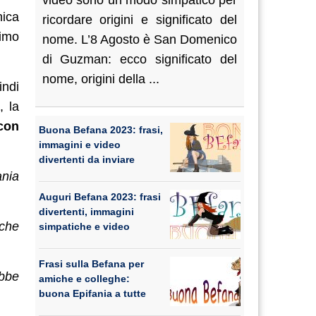
video sono un modo simpatico per
nica
ricordare origini e significato del
simo
nome. L’8 Agosto è San Domenico
di Guzman: ecco significato del
nome, origini della ...
indi
, la
con
Buona Befana 2023: frasi,
immagini e video
divertenti da inviare
ania
Auguri Befana 2023: frasi
divertenti, immagini
nche
simpatiche e video
Frasi sulla Befana per
ebbe
amiche e colleghe:
buona Epifania a tutte