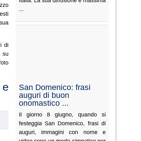
Italia. La sua diffusione è massima
ezzo
...
esti
 sua
i di
, su
foto
 e
San Domenico: frasi
auguri di buon
onomastico ...
Il giorno 8 giugno, quando si
festeggia San Domenico, frasi di
auguri, immagini con nome e