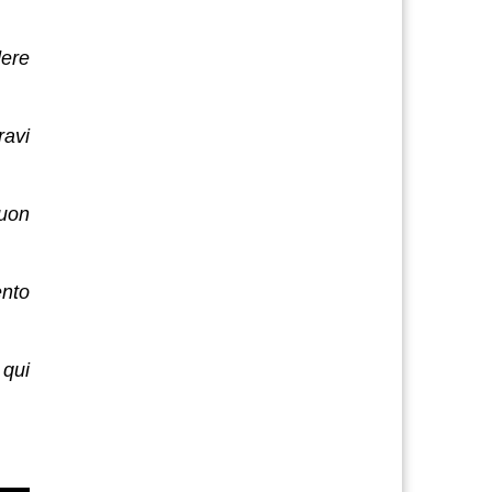
dere
ravi
Buon
ento
 qui