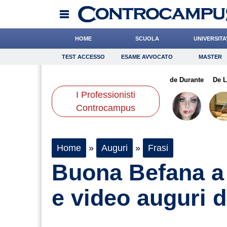
HOME
SCUOLA
UNIVERSITA
TEST ACCESSO
ESAME AVVOCATO
MASTER
TEST ACCESSO
Esame Avvocato
Master
orzi
De Luca
Algeri
Onomastico
Casciello
Bricolage
Tassone
de Durante
Consigli
De 
I Professionisti
Scienze
Controcampus
Home
»
Auguri
»
Frasi
Buona Befana a t
e video auguri d