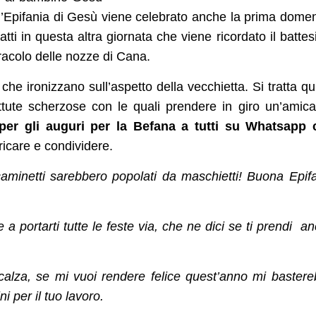
à l’Epifania di Gesù viene celebrato anche la prima dome
atti in questa altra giornata che viene ricordato il batte
iracolo delle nozze di Cana.
che ironizzano sull’aspetto della vecchietta. Si tratta qu
battute scherzose con le quali prendere in giro un’amica
per gli auguri per la Befana a tutti su Whatsapp 
icare e condividere.
caminetti sarebbero popolati da maschietti! Buona Epif
 a portarti tutte le feste via, che ne dici se ti prendi a
calza, se mi vuoi rendere felice quest’anno mi baster
ni per il tuo lavoro.