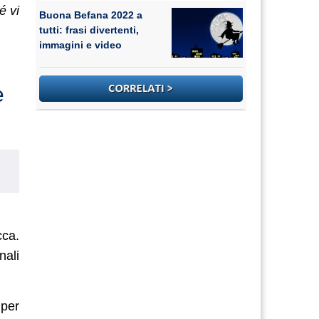
é vi
Buona Befana 2022 a
tutti: frasi divertenti,
immagini e video
e
cca.
nali
 per