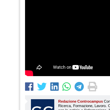
Redazione Controcampus
Controcampus è Il magazine più letto dai giovani su: Scuola, Università, Ricerca, Formazione, Lavoro. Controcampus nasce nell’ottobre 2001 con la missione di affiancare con la notizia e l’informazione, il mondo dell’istruzione e dell’università. Il suo cuore pulsante sono i giovani, menti libere e non compromesse da nessun interesse di parte. Il progetto è ambizioso e Controcampus cresce e si evolve arricchendo il proprio staff con nuovi giovani vogliosi di essere protagonisti in un’avventura editoriale. Aumentano e si perfezionano le competenze e le professionalità di ognuno. Questo porta Controcam