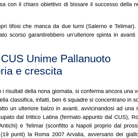
sa con il chiaro obiettivo di bissare il successo della 
ropri tifosi che manca da due turni (Salerno e Telimar).
ato scorso garantirebbero un’ulteriore spinta in avanti 
ia CUS Unime Pallanuoto
oria e crescita
i risultati della nona giornata, si conferma ancora una v
ella classifica, infatti, ben 6 squadre si concentrano in so
tto un ulteriore balzo in avanti, avvicinandosi ad una 
cupato dal trittico Latina (fermato appunto dal CUS), 
ntichi) e Telimar (sconfitto a Napoli proprio dal pros
(19 punti) la Roma 2007 Arvalia, avversario dei giall