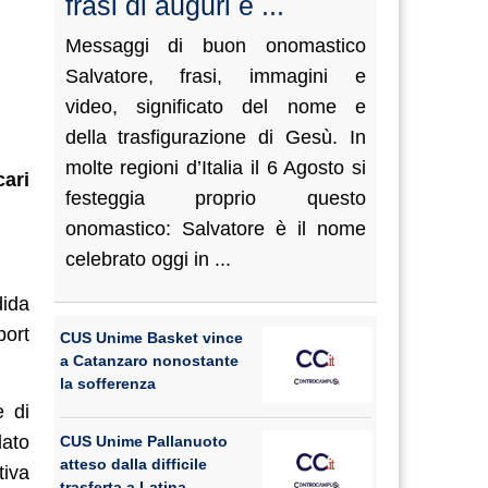
frasi di auguri e ...
Messaggi di buon onomastico
Salvatore, frasi, immagini e
video, significato del nome e
della trasfigurazione di Gesù. In
molte regioni d’Italia il 6 Agosto si
cari
festeggia proprio questo
onomastico: Salvatore è il nome
celebrato oggi in ...
dida
port
CUS Unime Basket vince
a Catanzaro nonostante
la sofferenza
e di
dato
CUS Unime Pallanuoto
atteso dalla difficile
tiva
trasferta a Latina