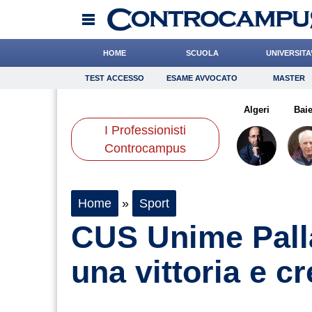
HOME
SCUOLA
UNIVERSITA
TEST ACCESSO
ESAME AVVOCATO
MASTER
TEST ACCESSO
Esame Avvocato
Master
epet
Tassone
Paleari
Onomastico
Bonanni
Bricolage
Carfagna
Algeri
Consigli
Baie
I Professionisti
Scienze
Controcampus
Home
»
Sport
CUS Unime Palla
una vittoria e cr