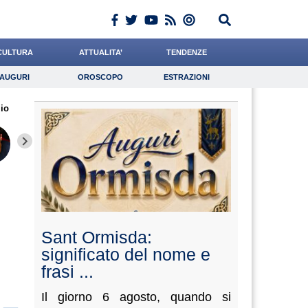
CULTURA
ATTUALITA’
TENDENZE
AUGURI
OROSCOPO
ESTRAZIONI
Auguri
Oroscopo
Estrazioni
io
iornalista
Catizone
Chelini
Lavoro
Casciello
Psicologia
Meoli
Cocchi
Aleman
i
Sant Ormisda:
significato del nome e
frasi ...
Il giorno 6 agosto, quando si