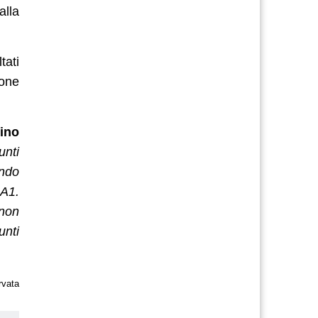
alla
tati
tone
ino
unti
ando
 A1.
 non
unti
rvata