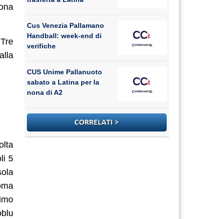
nona
Cus Venezia Pallamano
Handball: week-end di
 Tre
verifiche
alla
CUS Unime Pallanuoto
sabato a Latina per la
nona di A2
olta
li 5
sola
Roma
simo
oblu