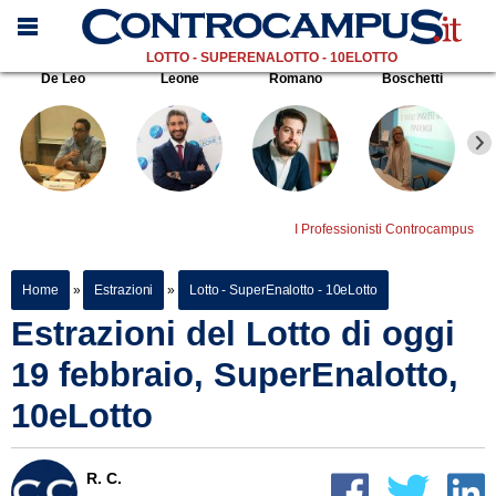
LOTTO - SUPERENALOTTO - 10ELOTTO
De Leo
Leone
Romano
Boschetti
I Professionisti Controcampus
Home
»
Estrazioni
»
Lotto - SuperEnalotto - 10eLotto
Estrazioni del Lotto di oggi
19 febbraio, SuperEnalotto,
10eLotto
R. C.