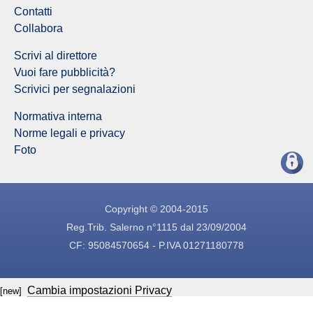
Contatti
Collabora
Scrivi al direttore
Vuoi fare pubblicità?
Scrivici per segnalazioni
Normativa interna
Norme legali e privacy
Foto
Copyright © 2004-2015
Reg.Trib. Salerno n°1115 dal 23/09/2004
CF: 95084570654 - P.IVA 01271180778
Cambia impostazioni Privacy
[new]