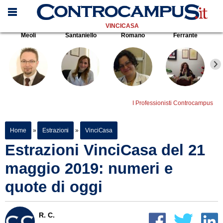
VINCICASA
Meoli
Santaniello
Romano
Ferrante
I Professionisti Controcampus
Home
»
Estrazioni
»
VinciCasa
Estrazioni VinciCasa del 21
maggio 2019: numeri e
quote di oggi
R. C.