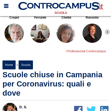
SCUOLA
Crepet
Ferrante
Chelini
Rossetto
I Professionisti Controcampus
Home
»
Scuola
Scuole chiuse in Campania
per Coronavirus: quali e
dove
D. S.