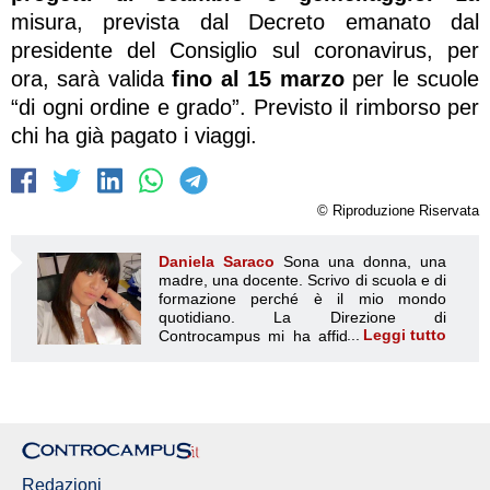
misura, prevista dal Decreto emanato dal
presidente del Consiglio sul coronavirus, per
ora, sarà valida
fino al 15 marzo
per le scuole
“di ogni ordine e grado”. Previsto il rimborso per
chi ha già pagato i viaggi.
© Riproduzione Riservata
Daniela Saraco
Sona una donna, una
madre, una docente. Scrivo di scuola e di
formazione perché è il mio mondo
quotidiano. La Direzione di
Leggi tutto
Controcampus mi ha affidato la rubrica
Daniela Saraco
sulla scuola, per aiutare a capire meglio
le notizie che raccontano la realtà scolastica, con pochi e
semplici passaggi: • Cronaca, ossia il racconto dei fatti
interessanti accaduti nel mondo della scuola • Inchiesta, è
l'approfondimento di un tema attraverso ricerche e
interviste. • Intervista, è interessante fare due chiacchiere
con una persona particolare che ci può raccontare
Redazioni
un'esperienza o una sua opinione. Perché è così difficile