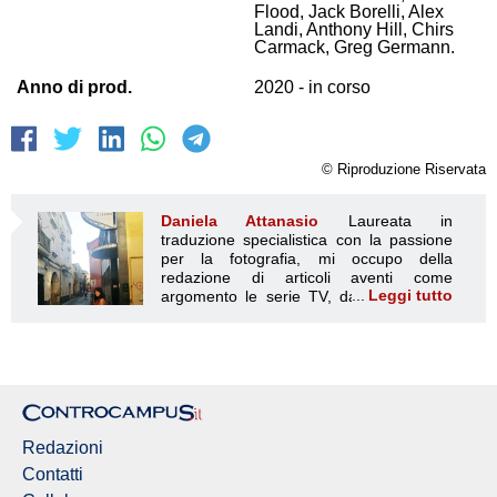
Flood, Jack Borelli, Alex
Landi, Anthony Hill, Chirs
Carmack, Greg Germann.
Anno di prod.
2020 - in corso
© Riproduzione Riservata
Daniela Attanasio
Laureata in
traduzione specialistica con la passione
per la fotografia, mi occupo della
redazione di articoli aventi come
Leggi tutto
argomento le serie TV, da sempre mie
Daniela Attanasio
fedeli compagne di vita. In particolare,
prediligendo serie TV anglofone, mi focalizzo sulle
recensioni di serie che hanno segnato la storia della
televisione e di fornire anticipazioni di nuovi episodi dando
succulenti spoiler al telespettatore più curioso. Oltre a
migliorare le competenze linguistiche, spesso le serie TV
danno dei veri e propri insegnamenti di vita. Il mio obiettivo
Redazioni
è quello di scorgere la bellezza ovunque si trovi, anche in
una serie TV
Contatti