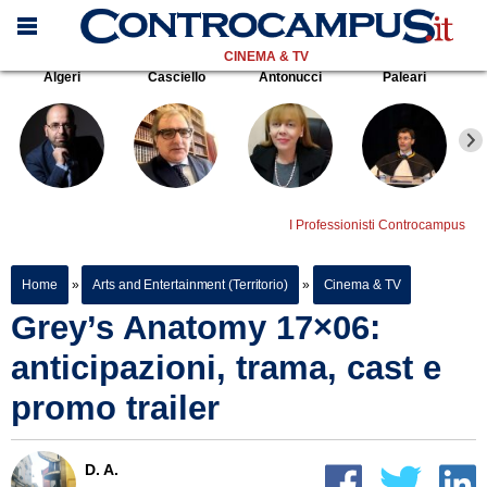
CINEMA & TV
Algeri
Casciello
Antonucci
Paleari
I Professionisti Controcampus
Home
»
Arts and Entertainment (Territorio)
»
Cinema & TV
Grey’s Anatomy 17×06:
anticipazioni, trama, cast e
promo trailer
D. A.