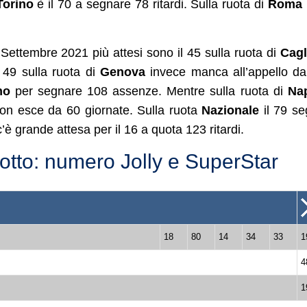
Torino
è il 70 a segnare 78 ritardi. Sulla ruota di
Roma
8 Settembre 2021 più attesi sono il 45 sulla ruota di
Cagl
 49 sulla ruota di
Genova
invece manca all’appello d
no
per segnare 108 assenze. Mentre sulla ruota di
Nap
non esce da 60 giornate. Sulla ruota
Nazionale
il 79 s
’è grande attesa per il 16 a quota 123 ritardi.
tto: numero Jolly e SuperStar
18
80
14
34
33
1
4
1