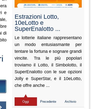
iera
ri e
Estrazioni Lotto,
ale,
10eLotto e
mbre
SuperEnalotto ...
i di
Le lotterie italiane rappresentano
bito
un modo entusiasmante per
tentare la fortuna e sognare grandi
i
vincite. Tra le più popolari
troviamo il Lotto, il Simbolotto, il
SuperEnalotto con le sue opzioni
Jolly e SuperStar, e il 10eLotto,
che offre anche ...
Oggi
Precedente
Archivio