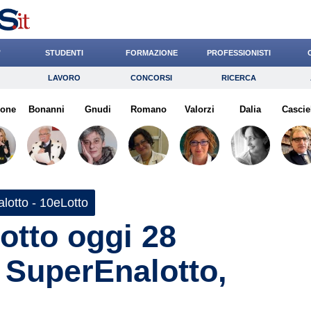
’
STUDENTI
FORMAZIONE
PROFESSIONISTI
LAVORO
CONCORSI
RICERCA
Lavoro
Concorsi
Ricerca
zone
Bonanni
Risparmio
Gnudi
Romano
Diritto
Valorzi
Economia
Dalia
Cascie
G
lotto - 10eLotto
otto oggi 28
 SuperEnalotto,