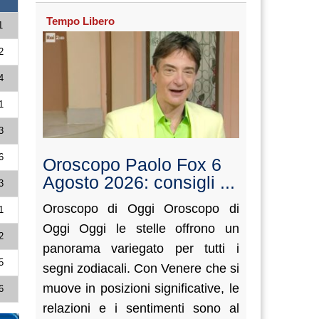
Tempo Libero
1
2
4
1
3
6
Oroscopo Paolo Fox 6
Agosto 2026: consigli ...
3
Oroscopo di Oggi Oroscopo di
1
Oggi Oggi le stelle offrono un
2
panorama variegato per tutti i
5
segni zodiacali. Con Venere che si
muove in posizioni significative, le
6
relazioni e i sentimenti sono al