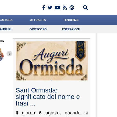
CULTURA
ATTUALITA’
TENDENZE
AUGURI
OROSCOPO
ESTRAZIONI
Auguri
Oroscopo
Estrazioni
llo
iornalista
Napolitani
Coniglio
Lavoro
Leone
Psicologia
Baietti
Grassotti
Catizon
Sant Ormisda:
significato del nome e
frasi ...
Il giorno 6 agosto, quando si