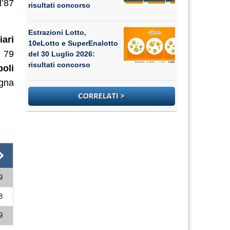
l’87
risultati concorso
Estrazioni Lotto,
iari
10eLotto e SuperEnalotto
a 79
del 30 Luglio 2026:
risultati concorso
oli
egna
9
8
9