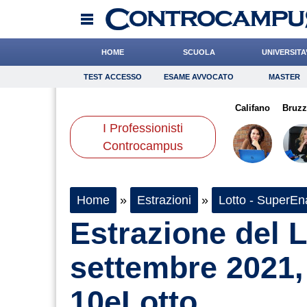
HOME
SCUOLA
UNIVERSITA
TEST ACCESSO
ESAME AVVOCATO
MASTER
TEST ACCESSO
Esame Avvocato
Master
lini
Romano
Bonetti
Onomastico
Rossetto
Bricolage
Falco
Califano
Consigli
Bruz
I Professionisti
Scienze
Controcampus
Home
»
Estrazioni
»
Lotto - SuperEna
Estrazione del L
settembre 2021,
10eLotto