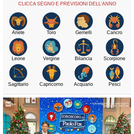
CLICCA SEGNO E PREVISIONI DELL'ANNO
Ariete
Toro
Gemelli
Cancro
Leone
Vergine
Bilancia
Scorpione
Sagittario
Capricorno
Acquario
Pesci