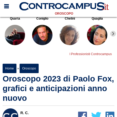
OROSCOPO
Quarta
Coniglio
Chelini
Quaglia
I Professionisti Controcampus
Home
»
Oroscopo
Oroscopo 2023 di Paolo Fox,
grafici e anticipazioni anno
nuovo
R. C.