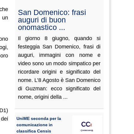
 che
San Domenico: frasi
r un
auguri di buon
onomastico ...
Il giorno 8 giugno, quando si
cono
festeggia San Domenico, frasi di
ogi,
auguri, immagini con nome e
loro
video sono un modo simpatico per
ricordare origini e significato del
nome. L’8 Agosto è San Domenico
di Guzman: ecco significato del
nome, origini della ...
0D1)
 dei
UniME seconda per la
comunicazione in
classifica Censis