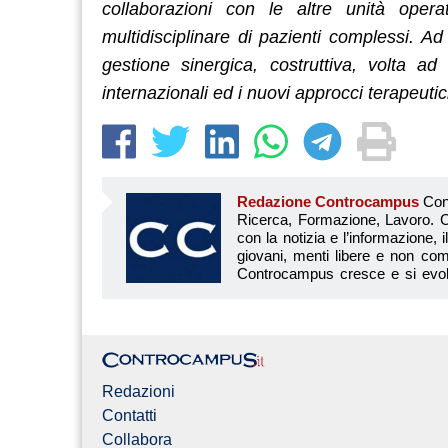
collaborazioni con le altre unità operat
multidisciplinare di pazienti complessi. A
gestione sinergica, costruttiva, volta ad
internazionali ed i nuovi approcci terapeutic
Redazione Controcampus
Controcampus è Il magazine più letto dai giovani su: Scuola, Università, Ricerca, Formazione, Lavoro. Controcampus nasce nell’ottobre 2001 con la missione di affiancare con la notizia e l’informazione, il mondo dell’istruzione e dell’università. Il suo cuore pulsante sono i giovani, menti libere e non compromesse da nessun interesse di parte. Il progetto è ambizioso e Controcampus cresce e si evolve arricchendo il proprio staff con nuovi giovani vogliosi di essere protagonisti in un’avventura editoriale. Aumentano e si perfezionano le competenze e le professionalità di ognuno. Questo porta Controcam
Redazioni
Contatti
Collabora