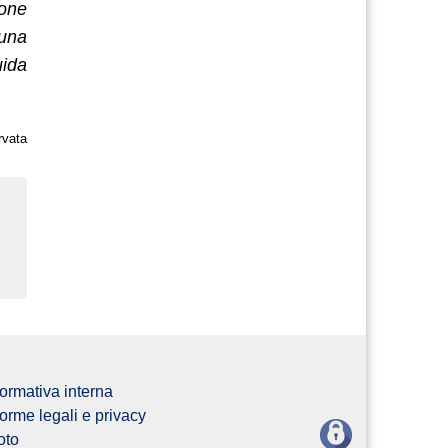
one
 una
uida
rvata
us
ormativa interna
orme legali e privacy
oto