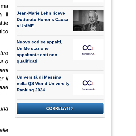
rima
Jean-Marie Lehn riceve
a il
Dottorato Honoris Causa
ttie
a UniME
tico
Nuovo codice appalti,
UniMe stazione
ttro
appaltante enti non
qualificati
NA o
geni
Università di Messina
r il
nella QS World University
quei
Ranking 2024
 una
alle