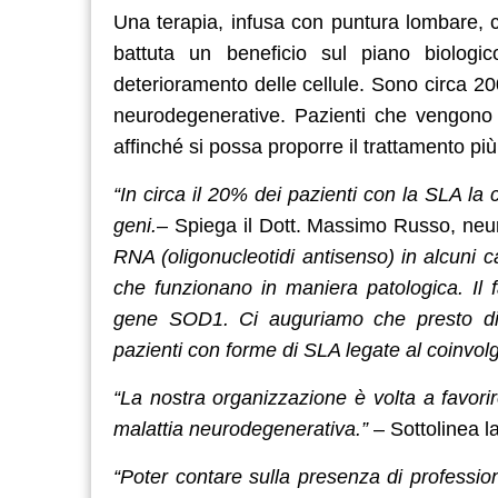
Una terapia, infusa con puntura lombare, 
battuta un beneficio sul piano biologi
deterioramento delle cellule. Sono circa 200 
neurodegenerative. Pazienti che vengono d
affinché si possa proporre il trattamento pi
“In circa il 20% dei pazienti con la SLA la
geni.
– Spiega il Dott. Massimo Russo, neu
RNA (oligonucleotidi antisenso) in alcuni cas
che funzionano in maniera patologica. Il f
gene SOD1. Ci auguriamo che presto dive
pazienti con forme di SLA legate al coinvolg
“La nostra organizzazione è volta a favori
malattia neurodegenerativa.”
– Sottolinea l
“Poter contare sulla presenza di professioni