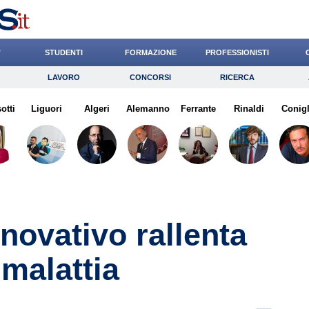
’
STUDENTI
FORMAZIONE
PROFESSIONISTI
LAVORO
CONCORSI
RICERCA
Lavoro
Concorsi
Ricerca
otti
Liguori
Risparmio
Algeri
Alemanno
Diritto
Ferrante
Economia
Rinaldi
Conigl
G
novativo rallenta
malattia