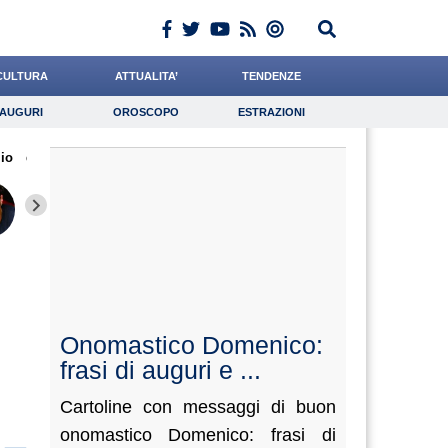
CULTURA
ATTUALITA’
TENDENZE
AUGURI
OROSCOPO
ESTRAZIONI
Auguri
Oroscopo
Estrazioni
io
iornalista
de Durante
De Luca
Lavoro
Chelini
Psicologia
Bonetti
Cocchi
Carfagn
Onomastico Domenico:
frasi di auguri e ...
Cartoline con messaggi di buon
onomastico Domenico: frasi di