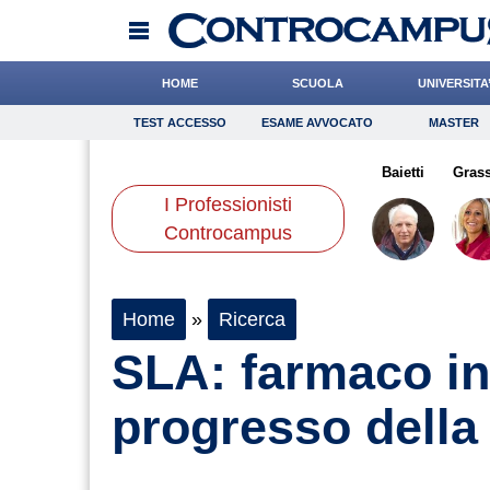
HOME
SCUOLA
UNIVERSITA
TEST ACCESSO
ESAME AVVOCATO
MASTER
TEST ACCESSO
Esame Avvocato
Master
epet
Gnudi
Miraglia
Onomastico
Santaniello
Bricolage
Andreotti
Baietti
Consigli
Grass
I Professionisti
Scienze
Controcampus
Home
»
Ricerca
SLA: farmaco in
progresso della 