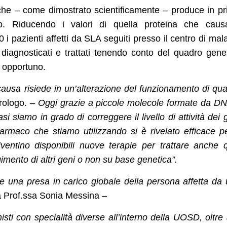
che – come dimostrato scientificamente – produce in p
co. Riducendo i valori di quella proteina che caus
i pazienti affetti da SLA seguiti presso il centro di mala
iagnosticati e trattati tenendo conto del quadro gene
ù opportuno.
 causa risiede in un’alterazione del funzionamento di qua
rologo. –
Oggi grazie a piccole molecole formate da D
i siamo in grado di correggere il livello di attività dei 
armaco che stiamo utilizzando si è rivelato efficace pe
ntino disponibili nuove terapie per trattare anche 
imento di altri geni o non su base genetica”.
re una presa in carico globale della persona affetta da
a Prof.ssa Sonia Messina –
sti con specialità diverse all’interno della UOSD, oltre 