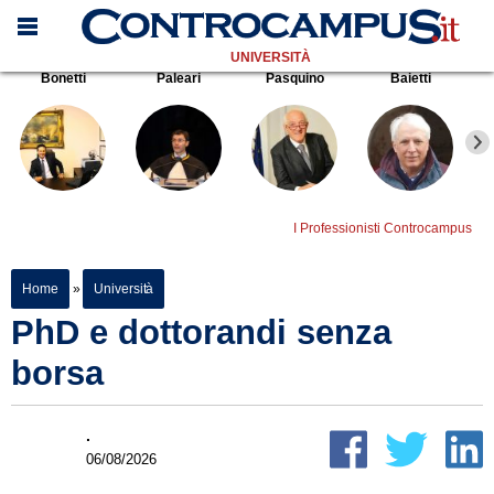
UNIVERSITÀ
Bonetti
Paleari
Pasquino
Baietti
I Professionisti Controcampus
Home
»
Università
PhD e dottorandi senza
borsa
.
06/08/2026