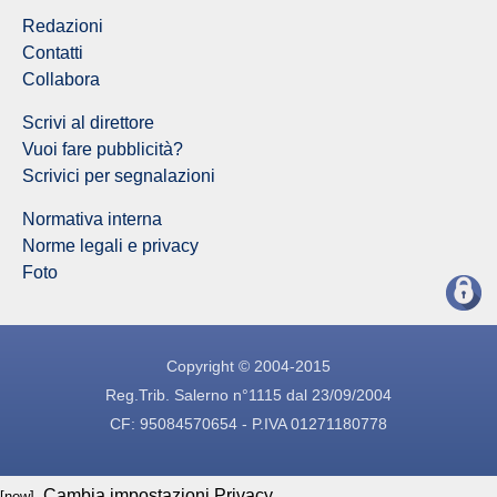
Redazioni
Contatti
Collabora
Scrivi al direttore
Vuoi fare pubblicità?
Scrivici per segnalazioni
Normativa interna
Norme legali e privacy
Foto
Copyright © 2004-2015
Reg.Trib. Salerno n°1115 dal 23/09/2004
CF: 95084570654 - P.IVA 01271180778
Cambia impostazioni Privacy
[new]