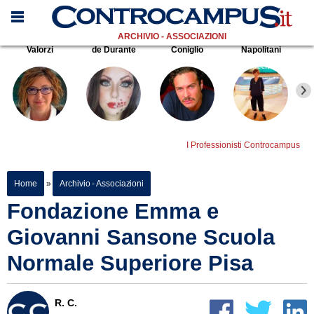
ARCHIVIO - ASSOCIAZIONI
Valorzi
de Durante
Coniglio
Napolitani
I Professionisti Controcampus
Home
»
Archivio - Associazioni
Fondazione Emma e
Giovanni Sansone Scuola
Normale Superiore Pisa
R. C.