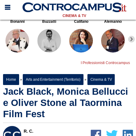
CINEMA & TV
Bonanni
Buzzatti
Califano
Alemanno
I Professionisti Controcampus
Home
»
Arts and Entertainment (Territorio)
»
Cinema & TV
Jack Black, Monica Bellucci
e Oliver Stone al Taormina
Film Fest
R. C.