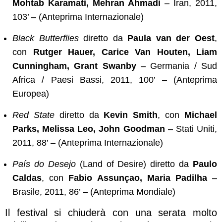
Mohtab Karamati, Mehran Ahmadi
– Iran, 2011,
103’ – (Anteprima Internazionale)
Black Butterflies
diretto da
Paula van der Oest
,
con
Rutger Hauer, Carice Van Houten, Liam
Cunningham, Grant Swanby
– Germania / Sud
Africa / Paesi Bassi, 2011, 100’ – (Anteprima
Europea)
Red State
diretto da
Kevin Smith
, con
Michael
Parks, Melissa Leo, John Goodman
– Stati Uniti,
2011, 88’ – (Anteprima Internazionale)
País do Desejo
(Land of Desire) diretto da
Paulo
Caldas
, con
Fabio Assunçao, Maria Padilha
–
Brasile, 2011, 86’ – (Anteprima Mondiale)
Il festival si chiuderà con una serata molto