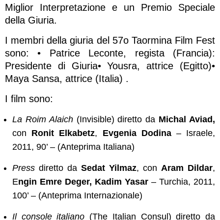
Miglior Interpretazione e un Premio Speciale
della Giuria.
I membri della giuria del 57o Taormina Film Fest
sono: • Patrice Leconte, regista (Francia):
Presidente di Giuria• Yousra, attrice (Egitto)•
Maya Sansa, attrice (Italia) .
I film sono:
La Roim Alaich
(Invisible) diretto da
Michal Aviad,
con
Ronit Elkabetz
,
Evgenia Dodina
– Israele,
2011, 90’ – (Anteprima Italiana)
Press
diretto da
Sedat Yilmaz
, con
Aram Dildar
,
E
ngin Emre Deger, Kadim Yasar
– Turchia, 2011,
100’ – (Anteprima Internazionale)
Il console italiano
(The Italian Consul) diretto da