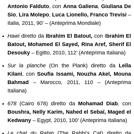
Antonio Falduto
, con
Anna Galiena
,
Giuliana De
Sio
,
Lira Molepo
,
Luca Lionello, Franco Trevisi
–
Italia, 2011, 90’ – (Anteprima Mondiale)
Hawi
diretto da
Ibrahim El Batout,
con I
brahim El
Batout, Mohamed El Sayed, Rina Aref, Sherif El
Desouky
– Egitto, 2010, 112’ (Anteprima Italiana)
Sur la planche
(On the Plank) diretto da
Leïla
Kilani
, con
Soufia Issami, Nouzha Akel, Mouna
Bahmad
– Marocco, 2011, 110 – (Anteprima
Italiana)
678
(Cairo 678) diretto da
Mohamad Diab
, con
Boushra, Nelly Karim, Nahed el Sebaï, Maged el
Kedwany
– Egypt, 2010, 100’ (Anteprima Italiana)
Le chat du Rabin
(The Rabbi’s Cat) diretto da