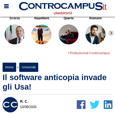
UNIVERSITÀ
Scorza
Napolitani
Quarta
Romano
I Professionisti Controcampus
Home
»
Università
Il software anticopia invade
gli Usa!
R. C.
10/08/2026