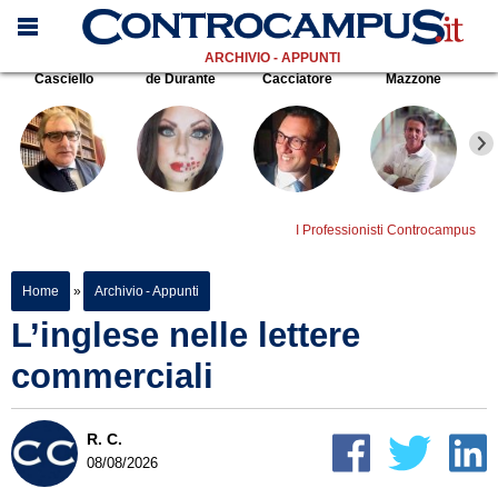
ARCHIVIO - APPUNTI
Casciello
de Durante
Cacciatore
Mazzone
I Professionisti Controcampus
Home
»
Archivio - Appunti
L’inglese nelle lettere
commerciali
R. C.
08/08/2026