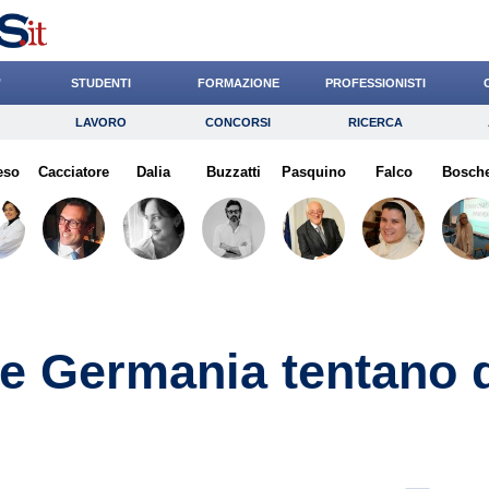
’
STUDENTI
FORMAZIONE
PROFESSIONISTI
LAVORO
CONCORSI
RICERCA
Lavoro
Concorsi
Ricerca
eso
Cacciatore
Risparmio
Dalia
Buzzatti
Diritto
Pasquino
Economia
Falco
Bosche
G
e Germania tentano 