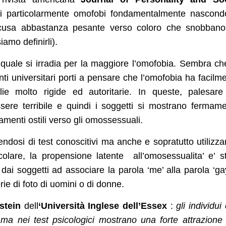
nti particolarmente omofobi fondamentalmente nascon
ccusa abbastanza pesante verso coloro che snobbano
iamo definirli).
la quale si irradia per la maggiore l’omofobia. Sembra ch
ti universitari porti a pensare che l’omofobia ha facilm
lie molto rigide ed autoritarie. In queste, palesar
sere terribile e quindi i soggetti si mostrano fermam
menti ostili verso gli omossessuali.
endosi di test conoscitivi ma anche e sopratutto utilizz
colare, la propensione latente all’omosessualita’ e’ s
dai soggetti ad associare la parola ‘me’ alla parola ‘ga
rie di foto di uomini o di donne.
stein
dell
‘Università Inglese dell’Essex
:
gli individui
 ma nei test psicologici mostrano una forte attrazione