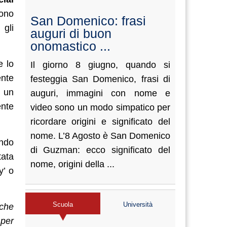
dono
San Domenico: frasi
 gli
auguri di buon
onomastico ...
e lo
Il giorno 8 giugno, quando si
ente
festeggia San Domenico, frasi di
e un
auguri, immagini con nome e
ente
video sono un modo simpatico per
ricordare origini e significato del
nome. L’8 Agosto è San Domenico
ando
di Guzman: ecco significato del
tata
nome, origini della ...
y’ o
Scuola
Università
 che
 per