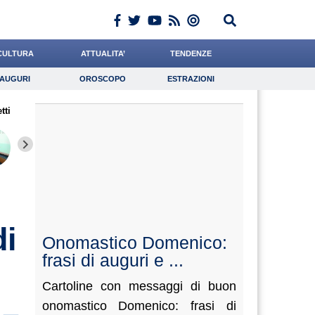
CULTURA
ATTUALITA’
TENDENZE
AUGURI
OROSCOPO
ESTRAZIONI
Auguri
Oroscopo
Estrazioni
tti
iornalista
Algeri
Ferrante
Lavoro
Califano
Psicologia
Scorza
Gelisio
Napolita
di
Onomastico Domenico:
frasi di auguri e ...
Cartoline con messaggi di buon
onomastico Domenico: frasi di