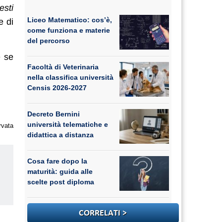
esti
Liceo Matematico: cos’è,
e di
come funziona e materie
del percorso
e se
Facoltà di Veterinaria
nella classifica università
Censis 2026-2027
Decreto Bernini
università telematiche e
rvata
didattica a distanza
Cosa fare dopo la
maturità: guida alle
scelte post diploma
us