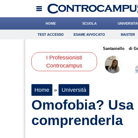
HOME
SCUOLA
UNIVERSITA
TEST ACCESSO
ESAME AVVOCATO
MASTER
TEST ACCESSO
Esame Avvocato
Master
sone
Andreotti
Rossetto
Onomastico
Chelini
Bricolage
De Leo
Santaniello
Consigli
di G
I Professionisti
Scienze
Controcampus
Home
»
Università
Omofobia? Usa 
comprenderla