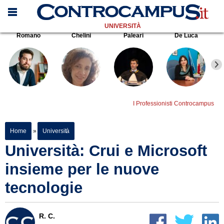
UNIVERSITÀ
Romano
Chelini
Paleari
De Luca
I Professionisti Controcampus
Home
»
Università
Università: Crui e Microsoft
insieme per le nuove
tecnologie
R. C.