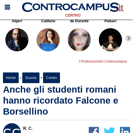
CENTRO
Algeri
Califano
de Durante
Paleari
I Professionisti Controcampus
Home
»
Scuola
»
Centro
Anche gli studenti romani
hanno ricordato Falcone e
Borsellino
R. C.