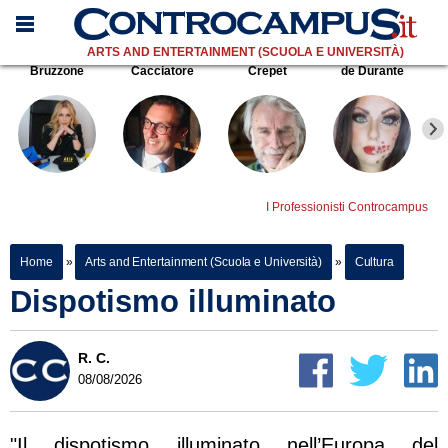
ARTS AND ENTERTAINMENT (SCUOLA E UNIVERSITÀ)
Bruzzone
Cacciatore
Crepet
de Durante
I Professionisti Controcampus
Home
»
Arts and Entertainment (Scuola e Università)
»
Cultura
Dispotismo illuminato
R. C.
08/08/2026
"Il dispotismo illuminato nell’Europa del