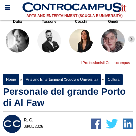
ARTS AND ENTERTAINMENT (SCUOLA E UNIVERSITÀ)
Dalia
Tassone
Cocchi
Gnudi
I Professionisti Controcampus
Home
»
Arts and Entertainment (Scuola e Università)
»
Cultura
Personale del grande Porto
di Al Faw
R. C.
08/08/2026