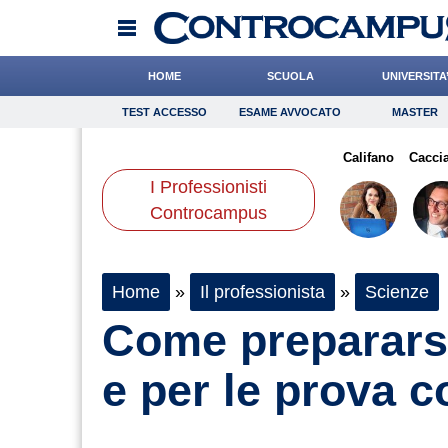
HOME
SCUOLA
UNIVERSITA
TEST ACCESSO
ESAME AVVOCATO
MASTER
TEST ACCESSO
Esame Avvocato
Master
anni
Gnudi
Liguori
Onomastico
De Leo
Bricolage
Leone
Califano
Consigli
Cacci
I Professionisti
Scienze
Controcampus
Home
»
Il professionista
»
Scienze
Come prepararsi 
e per le prova 