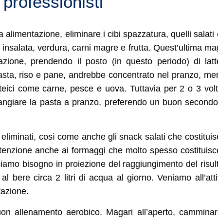
 professionisti
 alimentazione, eliminare i cibi spazzatura, quelli salati 
insalata, verdura, carni magre e frutta. Quest’ultima ma
ione, prendendo il posto (in questo periodo) di lat
 pasta, riso e pane, andrebbe concentrato nel pranzo, me
oteici come carne, pesce e uova. Tuttavia per 2 o 3 vol
angiare la pasta a pranzo, preferendo un buon second
 eliminati, così come anche gli snack salati che costitui
i. Attenzione anche ai formaggi che molto spesso costituis
biamo bisogno in proiezione del raggiungimento del risul
al bere circa 2 litri di acqua al giorno. Veniamo all’atti
tazione.
buon allenamento aerobico. Magari all’aperto, cammina