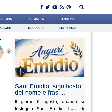
CULTURA
ATTUALITA’
TENDENZE
AUGURI
OROSCOPO
ESTRAZIONI
Auguri
Oroscopo
Estrazioni
ani
iornalista
Grassotti
Algeri
Lavoro
Andreotti
Psicologia
Meoli
Paleari
de Duran
Sant Emidio: significato
del nome e frasi ...
Il giorno 5 agosto, quando si
festeggia Sant Emidio, frasi di