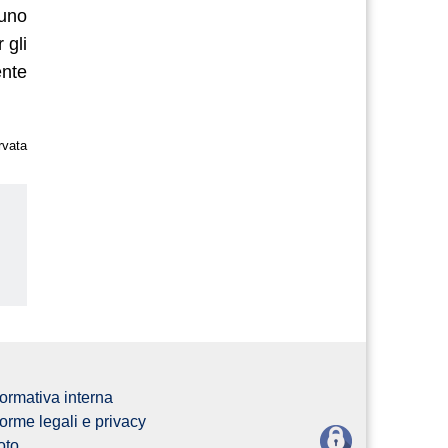
tuno
 gli
ente
rvata
us
ormativa interna
orme legali e privacy
oto