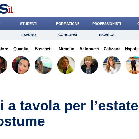
’
STUDENTI
FORMAZIONE
PROFESSIONISTI
LAVORO
CONCORSI
RICERCA
Lavoro
Concorsi
Ricerca
atore
Quaglia
Risparmio
Boschetti
Miraglia
Diritto
Antonucci
Economia
Catizone
Napolit
G
a tavola per l’estate
costume