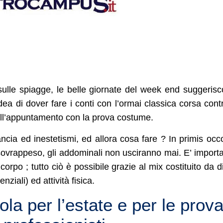
sulle spiagge, le belle giornate del week end suggeris
idea di dover fare i conti con l’ormai classica corsa contr
 all’appuntamento con la prova costume.
cia ed inestetismi, ed allora cosa fare ? In primis occ
n sovrappeso, gli addominali non usciranno mai. E’ import
corpo ; tutto ciò è possibile grazie al mix costituito da d
nziali) ed attività fisica.
la per l’estate e per le prov