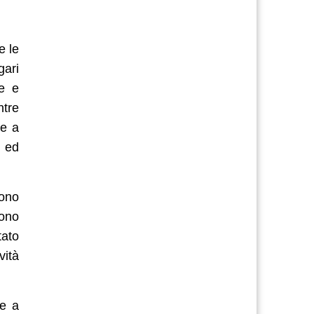
e le
gari
te e
ntre
te a
o ed
sono
cono
tato
vità
re a