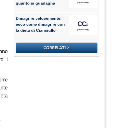
quanto si guadagna
Dimagrire velocemente:
ecco come dimagrire con
la dieta di Cianciullo
cono
o il
orre
ante
ieta
a