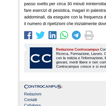
passo svelto per circa 30 minuti ininterrot
fare esercizi di pesistica, magari in palestr
addominali, da eseguire con la frequenza
il numero di ripetizioni che inizialmente do
Redazione Controcampus
Controcampus è Il magazine più letto dai giovani su: Scuola, Università, Ricerca, Formazione, Lavoro. Controcampus nasce nell’ottobre 2001 con la missione di affiancare con la notizia e l’informazione, il mondo dell’istruzione e dell’università. Il suo cuore pulsante sono i giovani, menti libere e non compromesse da nessun interesse di parte. Il progetto è ambizioso e Controcampus cresce e si evolve arricchendo il proprio staff con nuovi giovani vogliosi di essere protagonisti in un’avventura editoriale. Aumentano e si perfezionano le competenze e le professionalità di ognuno. Questo porta Controcam
Redazioni
Contatti
Collabora