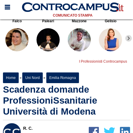
COMUNICATO STAMPA
Falco
Paleari
Mazzone
Gelisio
I Professionisti Controcampus
Home
»
Uni Nord
»
Emilia Romagna
Scadenza domande
ProfessioniSsanitarie
Università di Modena
R. C.