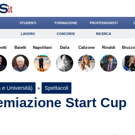
’
STUDENTI
FORMAZIONE
PROFESSIONISTI
LAVORO
CONCORSI
RICERCA
Lavoro
Concorsi
Ricerca
otti
Baietti
Risparmio
Napolitani
Dalia
Diritto
Catizone
Economia
Rinaldi
Bruzz
G
 e Università)
»
Spettacoli
emiazione Start Cup