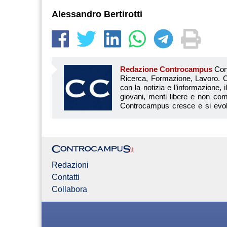
Alessandro Bertirotti
Redazione Controcampus
Controcampus è Il magazine più letto dai giovani su: Scuola, Università, Ricerca, Formazione, Lavoro. Controcampus nasce nell’ottobre 2001 con la missione di affiancare con la notizia e l’informazione, il mondo dell’istruzione e dell’università. Il suo cuore pulsante sono i giovani, menti libere e non compromesse da nessun interesse di parte. Il progetto è ambizioso e Controcampus cresce e si evolve arricchendo il proprio staff con nuovi giovani vogliosi di essere protagonisti in un’avventura editoriale. Aumentano e si perfezionano le competenze e le professionalità di ognuno. Questo porta Controcam
Redazioni
Contatti
Collabora