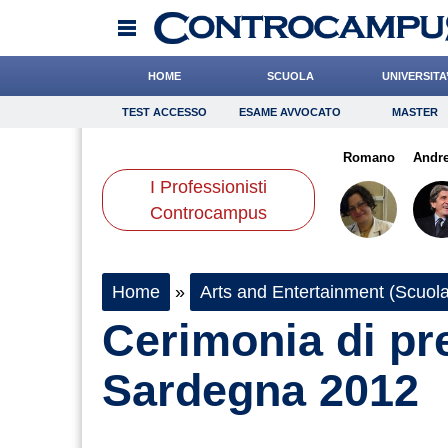
HOME
SCUOLA
UNIVERSITA
TEST ACCESSO
ESAME AVVOCATO
MASTER
TEST ACCESSO
Esame Avvocato
Master
mano
De Luca
Rossetto
Onomastico
Alemanno
de Durante
Bricolage
Romano
Consigli
Andre
I Professionisti
Scienze
Controcampus
Home
»
Arts and Entertainment (Scuola
Cerimonia di pr
Sardegna 2012