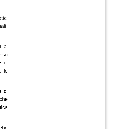
tici
ali,
i al
erso
e di
o le
à di
 che
tica
che