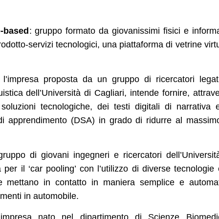
b-based
: gruppo formato da giovanissimi fisici e informa
tto-servizi tecnologici, una piattaforma di vetrine virtu
: l’impresa proposta da un gruppo di ricercatori legat
istica dell’Università di Cagliari, intende fornire, attrav
oluzioni tecnologiche, dei testi digitali di narrativa 
mi di apprendimento (DSA) in grado di ridurre al massim
ruppo di giovani ingegneri e ricercatori dell’Universit
per il ‘car pooling’ con l’utilizzo di diverse tecnologie
he mettano in contatto in maniera semplice e automa
amenti in automobile.
’impresa nato nel dipartimento di Scienze Biomedi