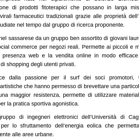
ione di prodotti fitoterapici che possano in larga mi
virali farmaceutici tradizionali grazie alle proprietà dell’
udiate nel tempo dal gruppo di ricerca proponente.
 nel sassarese da un gruppo ben assortito di giovani laur
ocial commerce per negozi reali. Permette ai piccoli e 
ia presenza web e la vendita online in modo efficac
di shopping degli utenti privati.
asce dalla passione per il surf dei soci promotori, t
ed artistiche che hanno permesso di brevettare una partico
 una maggior resistenza, permette di utilizzare material
er la pratica sportiva agonistica.
ppo di ingegneri elettronici dell’Università di Cagl
per lo sfruttamento dell’energia eolica che permett
iente alle aree urbane.