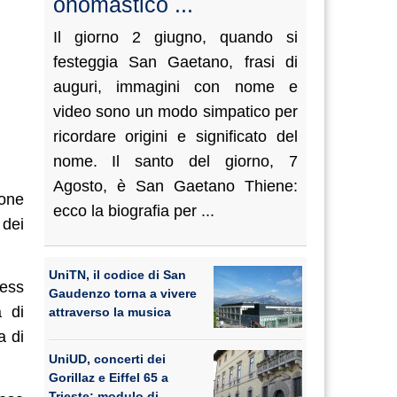
onomastico ...
Il giorno 2 giugno, quando si
festeggia San Gaetano, frasi di
auguri, immagini con nome e
video sono un modo simpatico per
ricordare origini e significato del
nome. Il santo del giorno, 7
Agosto, è San Gaetano Thiene:
ione
ecco la biografia per ...
 dei
UniTN, il codice di San
ness
Gaudenzo torna a vivere
 di
attraverso la musica
a di
UniUD, concerti dei
Gorillaz e Eiffel 65 a
Trieste: modulo di