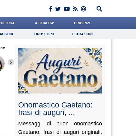
CULTURA
ATTUALITA’
TENDENZE
AUGURI
OROSCOPO
ESTRAZIONI
Auguri
Oroscopo
Estrazioni
one
iornalista
Falco
Ferrante
Lavoro
Scorza
Psicologia
Meoli
Crepet
Gelisi
Onomastico Gaetano:
frasi di auguri, ...
Messaggi di buon onomastico
Gaetano: frasi di auguri originali,