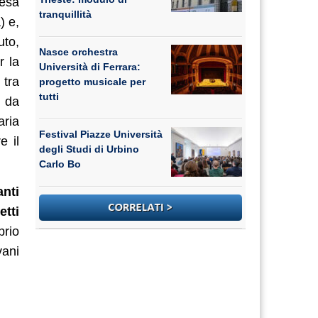
resa
tranquillità
) e,
uto,
Nasce orchestra
r la
Università di Ferrara:
 tra
progetto musicale per
tutti
i da
aria
Festival Piazze Università
e il
degli Studi di Urbino
Carlo Bo
anti
etti
prio
vani