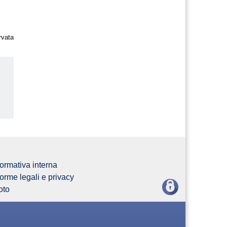
rvata
us
ormativa interna
orme legali e privacy
oto