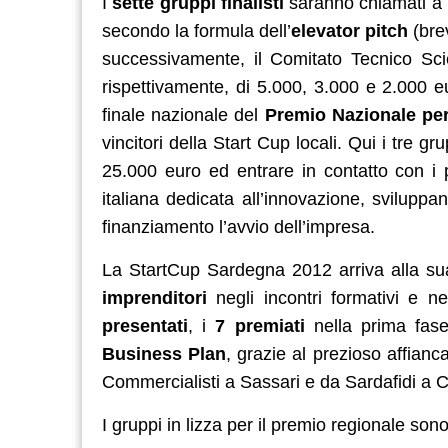
I
sette gruppi finalisti
saranno chiamati a p
secondo la formula dell’
elevator pitch
(bre
successivamente, il Comitato Tecnico Scien
rispettivamente, di 5.000, 3.000 e 2.000 eu
finale nazionale del
Premio Nazionale per
vincitori della Start Cup locali. Qui i tre g
25.000 euro ed entrare in contatto con i p
italiana dedicata all’innovazione, svilupp
finanziamento l’avvio dell’impresa.
La StartCup Sardegna 2012 arriva alla su
imprenditori
negli incontri formativi e n
presentati
, i
7 premiati
nella prima fase
Business Plan
, grazie al prezioso affianc
Commercialisti a Sassari e da Sardafidi a Ca
I gruppi in lizza per il premio regionale sono