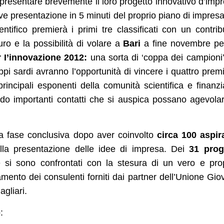
resentare brevemente il loro progetto innovativo d’imp
ve presentazione in 5 minuti del proprio piano di impresa
tifico premierà i primi tre classificati con un contrib
ro e la possibilità di volare a
Bari
a fine novembre pe
 I’innovazione 2012:
una sorta di ‘coppa dei campioni’
ruppi sardi avranno l’opportunità di vincere i quattro prem
rincipali esponenti della comunità scientifica e finanzi
ando importanti contatti che si auspica possano agevolar
a fase conclusiva dopo aver coinvolto
circa 100 aspir
ella presentazione delle idee di impresa. Dei
31 prog
 si sono confrontati con la stesura di un vero e pro
amento dei consulenti forniti dai partner dell’Unione Gio
gliari.
: