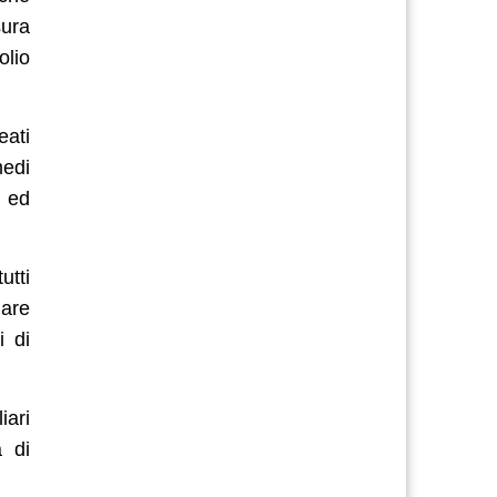
sura
olio
eati
medi
e ed
utti
lare
i di
iari
a di