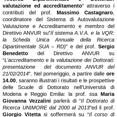
valutazione ed accreditamento
” attraverso i
contributi del prof.
Massimo Castagnaro
,
coordinatore del Sistema di Autovalutazione
Valutazione e Accreditamento e membro del
Direttivo ANVUR su”
Il sistema A.V.A. e la VQR:
la Scheda Unica Annuale della Ricerca
Dipartimentale SUA – RD)
” e del prof.
Sergio
Benedetto
del Direttivo ANVUR su
“
L’accreditamento e la valutazione dei Dottorati:
presentazione del documento ANVUR del
21/02/2014
”. Nel pomeriggio, a partire dalle
ore
14.00
, saranno illustrati i risultati e le prospettive
delle Scuole di Dottorato nell’Università di
Modena e Reggio Emilia: la prof. ssa
Maria
Giovanna Vezzalini
parlerà di “
Il Dottorato di
Ricerca UNIMORE dal 2000 al 2013
”ed il prof.
Giorgio Vitetta
si soffermerà su “
Il corso di