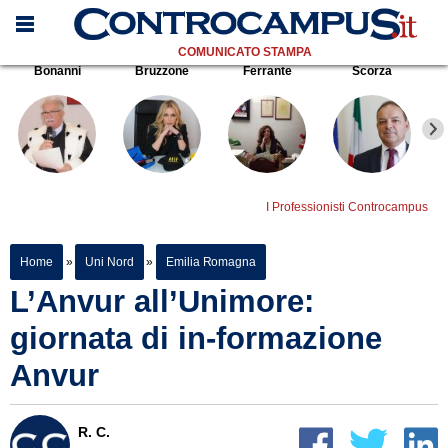
COMUNICATO STAMPA
Bonanni
Bruzzone
Ferrante
Scorza
I Professionisti Controcampus
Home
»
Uni Nord
»
Emilia Romagna
L’Anvur all’Unimore:
giornata di in-formazione
Anvur
R. C.