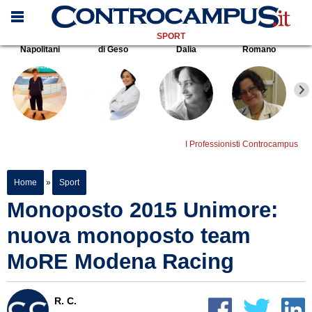
SPORT
Napolitani
di Geso
Dalia
Romano
I Professionisti Controcampus
Home
»
Sport
Monoposto 2015 Unimore:
nuova monoposto team
MoRE Modena Racing
R. C.