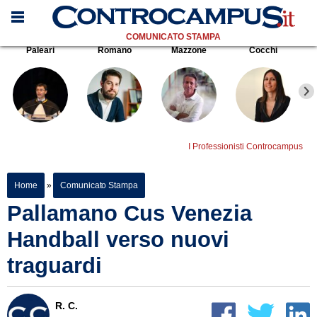
COMUNICATO STAMPA
Paleari
Romano
Mazzone
Cocchi
I Professionisti Controcampus
Home
»
Comunicato Stampa
Pallamano Cus Venezia
Handball verso nuovi
traguardi
R. C.