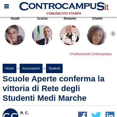
COMUNICATO STAMPA
Gnudi
Scorza
Bonanni
Chelini
I Professionisti Controcampus
Home
»
Associazioni
»
Studenti
Scuole Aperte conferma la
vittoria di Rete degli
Studenti Medi Marche
R. C.