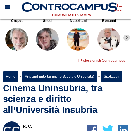
COMUNICATO STAMPA
Crepet
Gnudi
Napolitani
Bonanni
I Professionisti Controcampus
Home
»
Arts and Entertainment (Scuola e Università)
»
Spettacoli
Cinema Uninsubria, tra
scienza e diritto
all’Università Insubria
R. C.