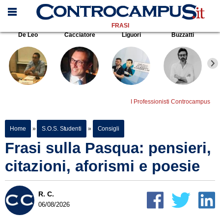
FRASI
De Leo
Cacciatore
Liguori
Buzzatti
I Professionisti Controcampus
Home
»
S.O.S. Studenti
»
Consigli
Frasi sulla Pasqua: pensieri,
citazioni, aforismi e poesie
R. C.
06/08/2026