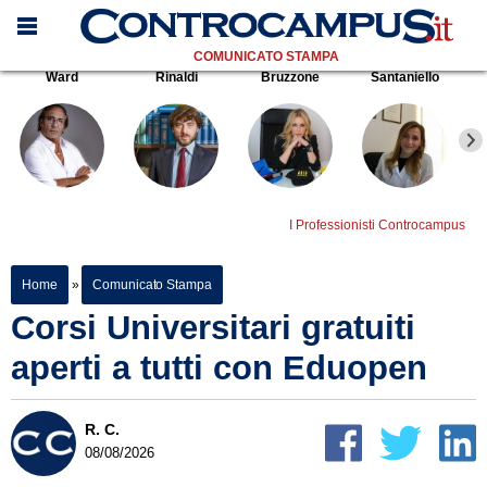
COMUNICATO STAMPA
Ward
Rinaldi
Bruzzone
Santaniello
I Professionisti Controcampus
Home
»
Comunicato Stampa
Corsi Universitari gratuiti
aperti a tutti con Eduopen
R. C.
08/08/2026