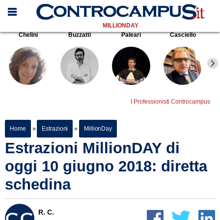
MILLIONDAY
Chelini
Buzzatti
Paleari
Casciello
I Professionisti Controcampus
Home
»
Estrazioni
»
MillionDay
Estrazioni MillionDAY di
oggi 10 giugno 2018: diretta
schedina
R. C.