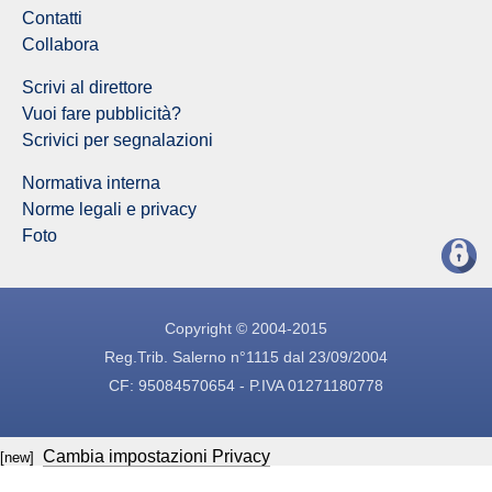
Contatti
Collabora
Scrivi al direttore
Vuoi fare pubblicità?
Scrivici per segnalazioni
Normativa interna
Norme legali e privacy
Foto
Copyright © 2004-2015
Reg.Trib. Salerno n°1115 dal 23/09/2004
CF: 95084570654 - P.IVA 01271180778
Cambia impostazioni Privacy
[new]