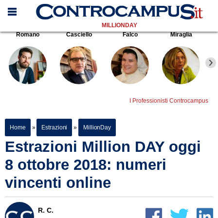
MILLIONDAY
Romano
Casciello
Falco
Miraglia
I Professionisti Controcampus
Home
»
Estrazioni
»
MillionDay
Estrazioni Million DAY oggi
8 ottobre 2018: numeri
vincenti online
R. C.