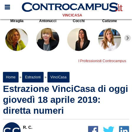
VINCICASA
Miraglia
Antonucci
Cocchi
Catizone
I Professionisti Controcampus
Home
»
Estrazioni
»
VinciCasa
Estrazione VinciCasa di oggi
giovedì 18 aprile 2019:
diretta numeri
R. C.