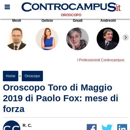
OROSCOPO
Meoli
Gelisio
Gnudi
Andreotti
I Professionisti Controcampus
Home
»
Oroscopo
Oroscopo Toro di Maggio
2019 di Paolo Fox: mese di
forza
R. C.