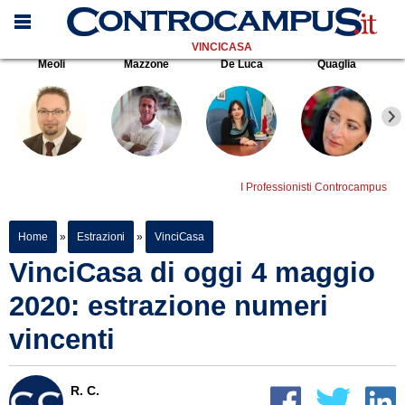
VINCICASA
Meoli
Mazzone
De Luca
Quaglia
I Professionisti Controcampus
Home
»
Estrazioni
»
VinciCasa
VinciCasa di oggi 4 maggio
2020: estrazione numeri
vincenti
R. C.