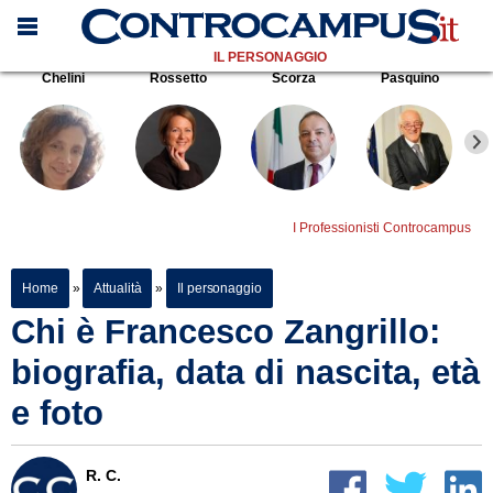
IL PERSONAGGIO
Chelini
Rossetto
Scorza
Pasquino
I Professionisti Controcampus
Home
»
Attualità
»
Il personaggio
Chi è Francesco Zangrillo:
biografia, data di nascita, età
e foto
R. C.