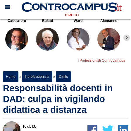
DIRITTO
Cacciatore
Baietti
Ward
Alemanno
I Professionisti Controcampus
Home
»
Il professionista
»
Diritto
Responsabilità docenti in
DAD: culpa in vigilando
didattica a distanza
F. d. D.