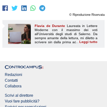
© Riproduzione Riservata
Flavia de Durante
Laureata in Lettere
Moderne con il massimo dei voti
all'Università degli studi di Salerno. Da
sempre amante della lettura, mi diletto a
Leggi tutto
scrivere sin dalla prima adolescenza. Mi
Flavia de Durante
interessa esplorare il mondo circostante
in tutte le sue sfumature ed in particolare l'animo umano e
i rapporti interpersonali. I temi che maggiormente mi
interessano sono quelli legati alla cultura, alla storia, al
costume, all'ambiente, all'attualità. Vedo nel settore del
giornalismo non solo la possibilità di trasmettere dati ed
informazioni, ma anche una grande opportunità di
Redazioni
acquisire nuove e varie conoscenze. La curiosità e la
voglia di sapere sono i motori principali che mi hanno
Contatti
spinto a intraprendere questo percorso.
Collabora
Scrivi al direttore
Vuoi fare pubblicità?
Scrivici per segnalazioni