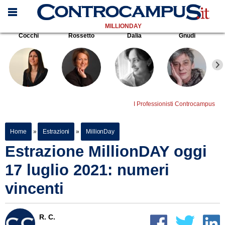
MILLIONDAY
Cocchi
Rossetto
Dalia
Gnudi
I Professionisti Controcampus
Home
»
Estrazioni
»
MillionDay
Estrazione MillionDAY oggi
17 luglio 2021: numeri
vincenti
R. C.