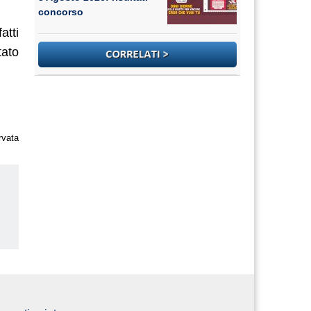
concorso
atti
tato
rvata
us