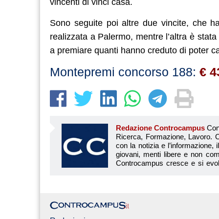
vincenti di vinci casa.
Sono seguite poi altre due vincite, che ha
realizzata a Palermo, mentre l’altra è stat
a premiare quanti hanno creduto di poter cam
Montepremi concorso 188:
€ 4
Redazione Controcampus
Controcampus è Il magazine più letto dai giovani su: Scuola, Università, Ricerca, Formazione, Lavoro. Controcampus nasce nell’ottobre 2001 con la missione di affiancare con la notizia e l’informazione, il mondo dell’istruzione e dell’università. Il suo cuore pulsante sono i giovani, menti libere e non compromesse da nessun interesse di parte. Il progetto è ambizioso e Controcampus cresce e si evolve arricchendo il proprio staff con nuovi giovani vogliosi di essere protagonisti in un’avventura editoriale. Aumentano e si perfezionano le competenze e le professionalità di ognuno. Questo porta Controcam