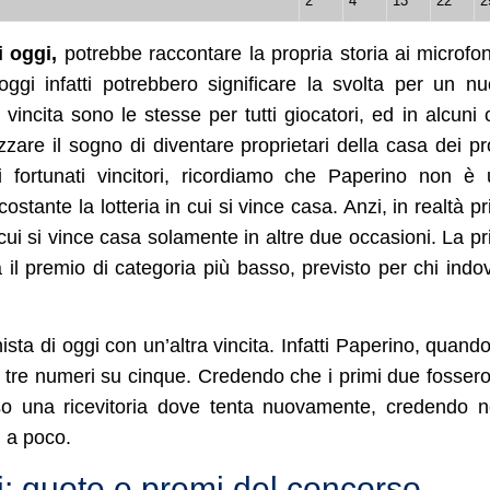
2
4
13
22
2
 oggi,
potrebbe raccontare la propria storia ai microfon
oggi infatti potrebbero significare la svolta per un n
i vincita sono le stesse per tutti giocatori, ed in alcuni 
izzare il sogno di diventare proprietari della casa dei pr
i fortunati vincitori, ricordiamo che Paperino non è
stante la lotteria in cui si vince casa. Anzi, in realtà p
n cui si vince casa solamente in altre due occasioni. La p
 il premio di categoria più basso, previsto per chi indo
sta di oggi con un’altra vincita. Infatti Paperino, quand
o tre numeri su cinque. Credendo che i primi due fosser
so una ricevitoria dove tenta nuovamente, credendo n
ì a poco.
i: quote e premi del concorso