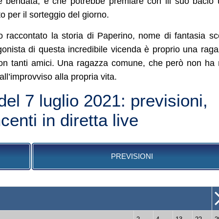
 è bendata, e che potrebbe premiare con lil suo bacio
o per il sorteggio del giorno.
o raccontato la storia di Paperino, nome di fantasia sc
agonista di questa incredibile vicenda è proprio una rag
 con tanti amici. Una ragazza comune, che però non ha
ll’improvviso alla propria vita.
el 7 luglio 2021: previsioni,
centi in diretta live
PREVISIONI