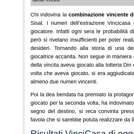
Numeri Vincenti
Chi indovina la
combinazione vincente di
Sisal. I numeri dell’estrazione Vincicasa 
giocatore. Infatti ogni sera le probabilità d
però si rivelano insufficienti per poter real
desideri. Tornando alla storia di una de
giocatrice accanita. Non segue in maniera co
della vincita aveva giocato alla lotteria Di
volta che aveva giocato, si era aggiudicata
almeno due numeri vincenti.
Poi la dea bendata ha premiato la protagoni
giocato per la seconda volta, ha indovinat
segno del destino, si reca convinta pres
favola che si sarebbe potuta realizzare da l
Risultati VinciCasa di ogg