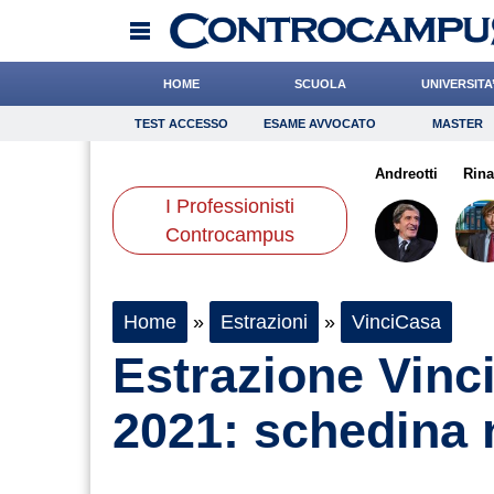
HOME
SCUOLA
UNIVERSITA
TEST ACCESSO
ESAME AVVOCATO
MASTER
TEST ACCESSO
Esame Avvocato
Master
geri
Miraglia
Bruzzone
Onomastico
Napolitani
Bricolage
Liguori
Andreotti
Consigli
Rina
I Professionisti
Scienze
Controcampus
Home
»
Estrazioni
»
VinciCasa
Estrazione Vinci
2021: schedina 