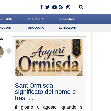
CULTURA
ATTUALITA’
TENDENZE
AUGURI
OROSCOPO
ESTRAZIONI
Auguri
Oroscopo
Estrazioni
no
iornalista
Cocchi
Quarta
Lavoro
Quaglia
Psicologia
Santaniello
Antonucci
Califan
Sant Ormisda:
significato del nome e
frasi ...
Il giorno 6 agosto, quando si