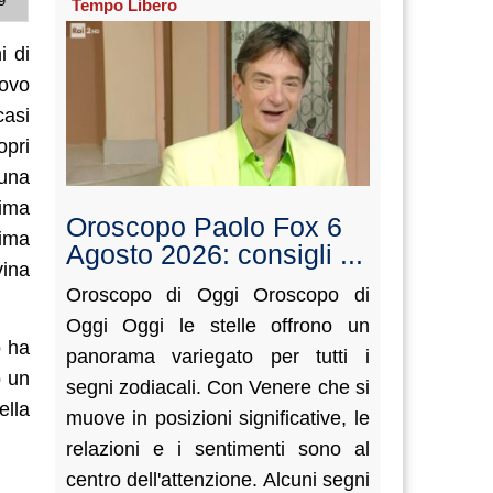
9
Tempo Libero
i di
uovo
casi
opri
 una
rima
Oroscopo Paolo Fox 6
rima
Agosto 2026: consigli ...
vina
Oroscopo di Oggi Oroscopo di
Oggi Oggi le stelle offrono un
o ha
panorama variegato per tutti i
o un
segni zodiacali. Con Venere che si
ella
muove in posizioni significative, le
relazioni e i sentimenti sono al
centro dell'attenzione. Alcuni segni