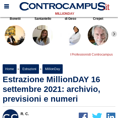
MILLIONDAY
Bonetti
Santaniello
di Geso
Crepet
I Professionisti Controcampus
Home
»
Estrazioni
»
MillionDay
Estrazione MillionDAY 16
settembre 2021: archivio,
previsioni e numeri
R. C.