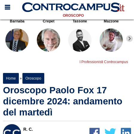
OROSCOPO
Barnaba
Crepet
Tassone
Mazzone
I Professionisti Controcampus
Home
»
Oroscopo
Oroscopo Paolo Fox 17
dicembre 2024: andamento
del martedì
R. C.