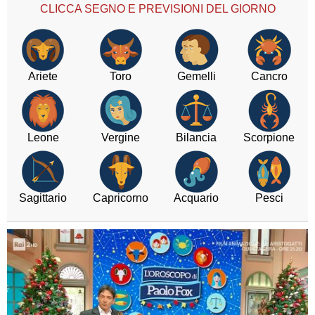
CLICCA SEGNO E PREVISIONI DEL GIORNO
Ariete
Toro
Gemelli
Cancro
Leone
Vergine
Bilancia
Scorpione
Sagittario
Capricorno
Acquario
Pesci