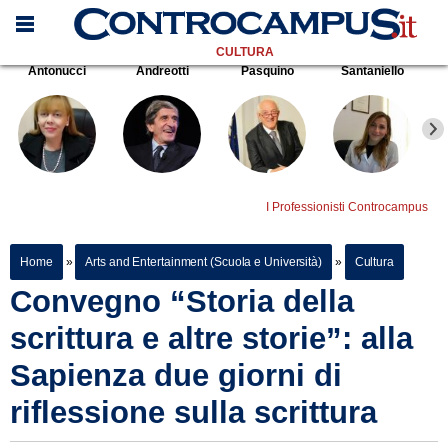
CULTURA
Antonucci
Andreotti
Pasquino
Santaniello
I Professionisti Controcampus
Home
»
Arts and Entertainment (Scuola e Università)
»
Cultura
Convegno “Storia della
scrittura e altre storie”: alla
Sapienza due giorni di
riflessione sulla scrittura