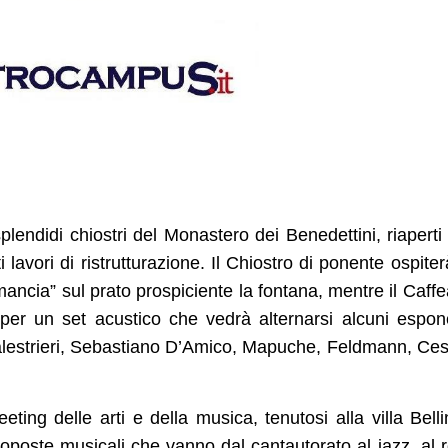
plendidi chiostri del Monastero dei Benedettini, riaperti
lavori di ristrutturazione. Il Chiostro di ponente ospiter
 mancia” sul prato prospiciente la fontana, mentre il Caff
 per un set acustico che vedrà alternarsi alcuni espon
alestrieri, Sebastiano D’Amico, Mapuche, Feldmann, Ce
ing delle arti e della musica, tenutosi alla villa Bellin
proposte musicali che vanno dal cantautorato al jazz, al 