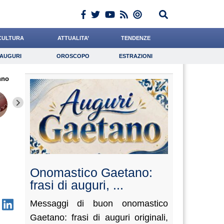
CULTURA
ATTUALITA’
TENDENZE
AUGURI
OROSCOPO
ESTRAZIONI
Auguri
Oroscopo
Estrazioni
nno
iornalista
Barnaba
Carfagna
Lavoro
de Durante
Psicologia
Califano
Cocchi
Ward
Onomastico Gaetano:
frasi di auguri, ...
Messaggi di buon onomastico
Gaetano: frasi di auguri originali,