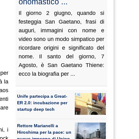
onomastico ...
Il giorno 2 giugno, quando si
festeggia San Gaetano, frasi di
auguri, immagini con nome e
video sono un modo simpatico per
ricordare origini e significato del
nome. Il santo del giorno, 7
Agosto, è San Gaetano Thiene:
 per
ecco la biografia per ...
à la
eaos
Unife partecipa a Great-
enti
ER 2.0: incubazione per
sare
startup deep tech
Rettore Marianelli a
i, i
Hiroshima per la pace: un
rock
nuovo impegno di Unipg