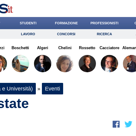
’
STUDENTI
FORMAZIONE
PROFESSIONISTI
LAVORO
CONCORSI
RICERCA
Lavoro
Concorsi
Ricerca
rzi
Boschetti
Risparmio
Algeri
Chelini
Diritto
Rossetto
Economia
Cacciatore
Alema
G
 e Università)
»
Eventi
state