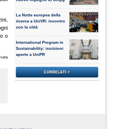
La Notte europea della
ini,
ricerca a UniVR: incontro
con la città
ogni
to o
International Program in
Sustainability: iscrizioni
aperte a UniPR
rvata
us