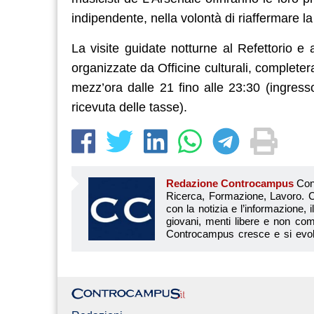
indipendente, nella volontà di riaffermare la v
La visite guidate notturne al Refettorio e 
organizzate da Officine culturali, completeran
mezz’ora dalle 21 fino alle 23:30 (ingress
ricevuta delle tasse).
Redazione Controcampus
Controcampus è Il magazine più letto dai giovani su: Scuola, Università, Ricerca, Formazione, Lavoro. Controcampus nasce nell’ottobre 2001 con la missione di affiancare con la notizia e l’informazione, il mondo dell’istruzione e dell’università. Il suo cuore pulsante sono i giovani, menti libere e non compromesse da nessun interesse di parte. Il progetto è ambizioso e Controcampus cresce e si evolve arricchendo il proprio staff con nuovi giovani vogliosi di essere protagonisti in un’avventura editoriale. Aumentano e si perfezionano le competenze e le professionalità di ognuno. Questo porta Controcam