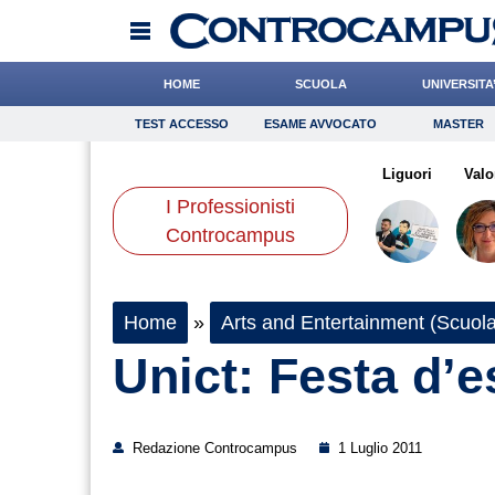
HOME
SCUOLA
UNIVERSITA
TEST ACCESSO
ESAME AVVOCATO
MASTER
TEST ACCESSO
Esame Avvocato
Master
sone
Bonetti
Bruzzone
Onomastico
Crepet
Bricolage
Romano
Liguori
Consigli
Valo
I Professionisti
Scienze
Controcampus
Home
»
Arts and Entertainment (Scuola
Unict: Festa d’e
Redazione Controcampus
1 Luglio 2011