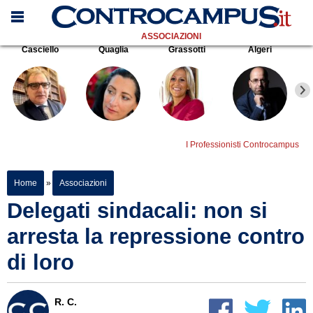
ASSOCIAZIONI
Casciello
Quaglia
Grassotti
Algeri
I Professionisti Controcampus
Home
»
Associazioni
Delegati sindacali: non si
arresta la repressione contro
di loro
R. C.