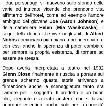
I due personaggi si muovono sullo sfondo delle
varie ed intricate vicende che prendono vita
all’interno dell’hotel, come ad esempio l’amore
ambiguo del giovane
Joe
(
Aaron Johnson
) e
della cameriera
Helen
(
Mia Wasikowska
). I
sogni della donna che vive negli abiti di
Albert
Nobbs
cominciano pian piano a prendere vita, e
con essi anche la speranza di poter cambiare
per sempre la propria esistenza, di tornare ad
essere se stessa.
Dopo averla interpretata a teatro nel 1982
Glenn Close
finalmente è riuscita a portare sul
grande schermo questa storia arrivando a
firmandone anche la sceneggiatura tanto era
l’amore per il soggetto. Il prodotto è un buon
film, elegante e a tratti austero, che si lascia
guardare volentieri, anche solo per la curiosità