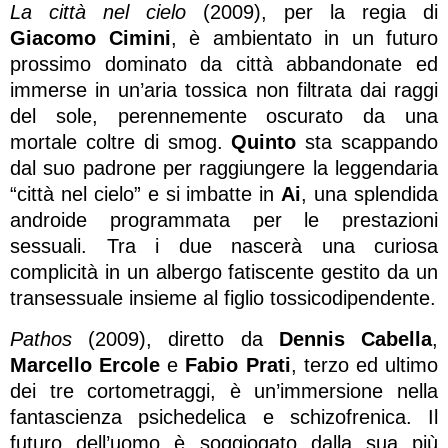
La città nel cielo
(2009), per la regia di
Giacomo Cimini
, è ambientato in un futuro
prossimo dominato da città abbandonate ed
immerse in un’aria tossica non filtrata dai raggi
del sole, perennemente oscurato da una
mortale coltre di smog.
Quinto
sta scappando
dal suo padrone per raggiungere la leggendaria
“città nel cielo” e si imbatte in
Ai
, una splendida
androide programmata per le prestazioni
sessuali. Tra i due nascerà una curiosa
complicità in un albergo fatiscente gestito da un
transessuale insieme al figlio tossicodipendente.
Pathos
(2009), diretto da
Dennis Cabella
,
Marcello Ercole
e
Fabio Prati
, terzo ed ultimo
dei tre cortometraggi, è un’immersione nella
fantascienza psichedelica e schizofrenica. Il
futuro dell’uomo è soggiogato dalla sua più