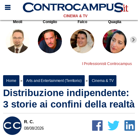
CINEMA & TV
Meoli
Coniglio
Falco
Quaglia
I Professionisti Controcampus
Home
»
Arts and Entertainment (Territorio)
»
Cinema & TV
Distribuzione indipendente:
3 storie ai confini della realtà
R. C.
08/08/2026